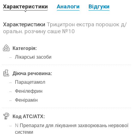
Характеристики
Аналоги
Відгуки
Характеристики
Трицитрон екстра порошок д/
оральн. розчину саше №10
Категорія:
Лікарські засоби
Діюча речовина:
Парацетамол
Фенілефрин
Фенірамін
Код АТС/ATX:
N
Препарати для лікування захворювань нервової
системи