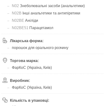
N02
Знеболювальні засоби (анальгетики)
N02B
Інші анальгетики та антипіретики
N02BE
Аніліди
N02BE51
Парацетамол
Лікарська форма:
порошок для орального розчину
Торгова марка:
ФарКоС (Україна, Київ)
Виробник:
ФарКоС (Україна, Київ)
Кількість в упаковці: