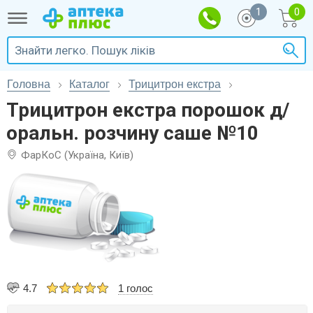
1
Головна
Каталог
Трицитрон екстра
Трицитрон екстра порошок д/
оральн. розчину саше №10
ФарКоС (Україна, Київ)
4.7
1 голос