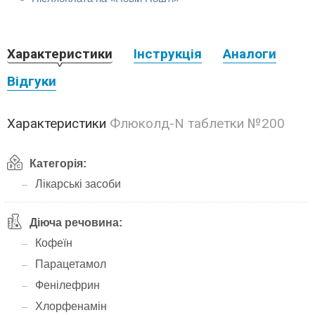
Характеристики
Інструкція
Аналоги
Відгуки
Характеристики
Флюколд-N таблетки №200
Категорія:
Лікарські засоби
Діюча речовина:
Кофеїн
Парацетамол
Фенілефрин
Хлорфенамін