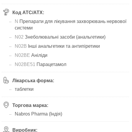
Код АТС/ATX:
N
Препарати для лікування захворювань нервової
системи
N02
Знеболювальні засоби (анальгетики)
N02B
Інші анальгетики та антипіретики
N02BE
Аніліди
N02BE51
Парацетамол
Лікарська форма:
таблетки
Торгова марка:
Nabros Pharma (Індія)
Виробник: