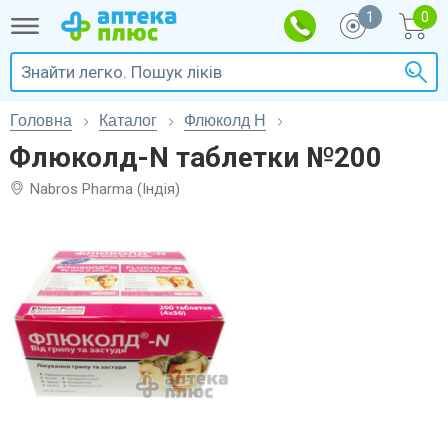
1
Головна
Каталог
Флюколд Н
Флюколд-N таблетки №200
Nabros Pharma (Індія)