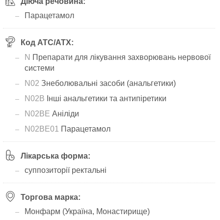
Діюча речовина:
Парацетамол
Код АТС/ATX:
N
Препарати для лікування захворювань нервової
системи
N02
Знеболювальні засоби (анальгетики)
N02B
Інші анальгетики та антипіретики
N02BE
Аніліди
N02BE01
Парацетамол
Лікарська форма:
суппозиторії ректальні
Торгова марка:
Монфарм (Україна, Монастирище)