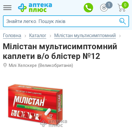
1
Головна
Каталог
Мілістан мультисимптомний
Мілістан мультисимптомний
каплети в/о блістер №12
Мілі Хелскере (Великобританія)