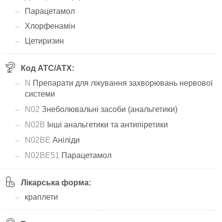
Парацетамол
Хлорфенамін
Цетиризин
Код АТС/ATX:
N
Препарати для лікування захворювань нервової
системи
N02
Знеболювальні засоби (анальгетики)
N02B
Інші анальгетики та антипіретики
N02BE
Аніліди
N02BE51
Парацетамол
Лікарська форма:
краплети