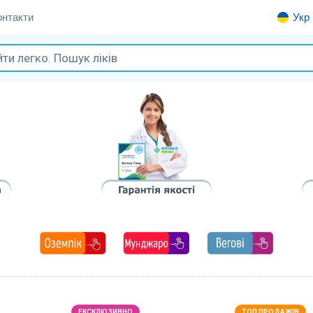
онтакти
Укр