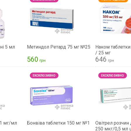
ні 5 мл
Метиндол Ретард 75 мг №25
Наком таблетки
/ 25 мг
560
646
грн
грн
1 мг/мл
Бонвіва таблетки 150 мг №1
Овітрел розчин 
250 мкг/0,5 мл