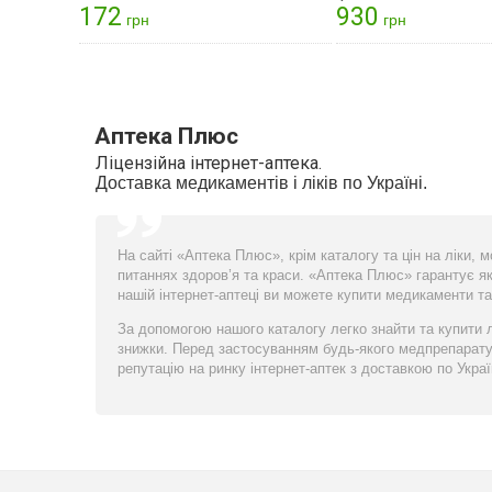
172
930
грн
грн
Аптека Плюс
Ліцензійна інтернет-аптека.
Доставка медикаментів і ліків по Україні.
На сайті «Аптека Плюс», крім каталогу та цін на ліки, 
питаннях здоров’я та краси. «Аптека Плюс» гарантує які
нашій інтернет-аптеці ви можете купити медикаменти т
За допомогою нашого каталогу легко знайти та купити лі
знижки. Перед застосуванням будь-якого медпрепарату
репутацію на ринку інтернет-аптек з доставкою по Украї