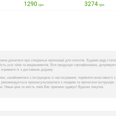
1290
3274
грн
грн
можна дізнатися про спеціальні пропозиції для клієнтів. Будемо раді ста
сть усіх ліків та медикаментів. Вся продукція сертифікована, дотримують
а отримати їх з доставкою додому.
ки, ознайомитися з інструкцією із застосування, порівняти властивості з
 рекомендується проконсультуватися з лікарем та прочитати інструкцію.
ні. Наша ціна та якість ліків Вас приємно здивує! Вдалих покупок.