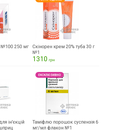
 №100 250 мг
Скінорен крем 20% туба 30 г
№1
1310
грн
для ін'єкцій
Таміфлю порошок суспензія 6
 шприц
мг/мл флакон №1