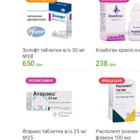
Золофт таблетки в/о 50 мг
Комбіган краплі оч
№28
650
238
грн
грн
Атаракс таблетки в/о 25 мг
Рисполепт розчин 
№25
флакон 100 мл