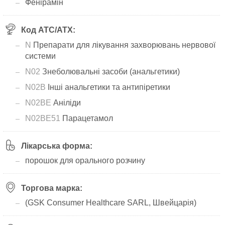
Фенірамін
Код АТС/ATX:
N
Препарати для лікування захворювань нервової
системи
N02
Знеболювальні засоби (анальгетики)
N02B
Інші анальгетики та антипіретики
N02BE
Аніліди
N02BE51
Парацетамол
Лікарська форма:
порошок для орального розчину
Торгова марка:
(GSK Consumer Healthcare SARL, Швейцарія)