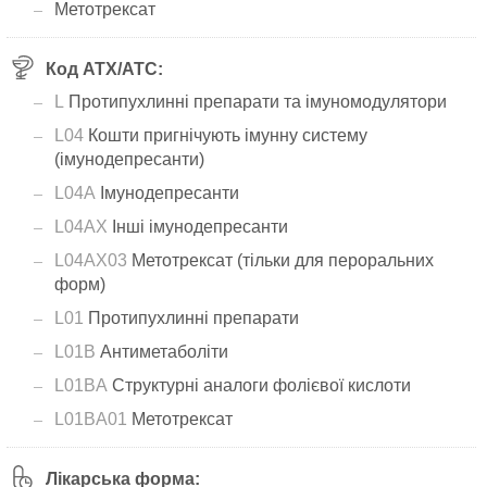
Метотрексат
Код АТХ/ATC:
L
Протипухлинні препарати та імуномодулятори
L04
Кошти пригнічують імунну систему
(імунодепресанти)
L04A
Імунодепресанти
L04AX
Інші імунодепресанти
L04AX03
Метотрексат (тільки для пероральних
форм)
L01
Протипухлинні препарати
L01B
Антиметаболіти
L01BA
Структурні аналоги фолієвої кислоти
L01BA01
Метотрексат
Лікарська форма: