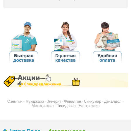
Оземпик
Мунджаро
Зинерит
Финалгон
Синкумар
Декалдол
-
-
-
-
-
-
Метотрексат
Тинидазол
Налтрексин
-
-