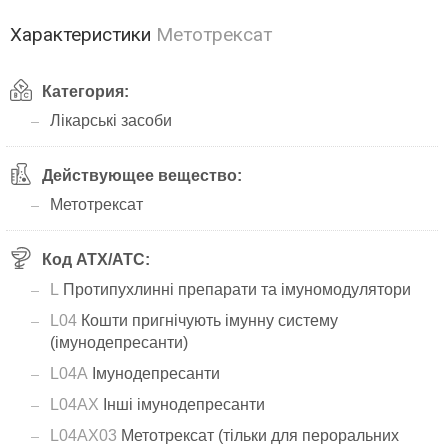
Характеристики
Метотрексат
Категория:
Лікарські засоби
Действующее вещество:
Метотрексат
Код АТХ/ATC:
L
Протипухлинні препарати та імуномодулятори
L04
Кошти пригнічують імунну систему
(імунодепресанти)
L04A
Імунодепресанти
L04AX
Інші імунодепресанти
L04AX03
Метотрексат (тільки для пероральних