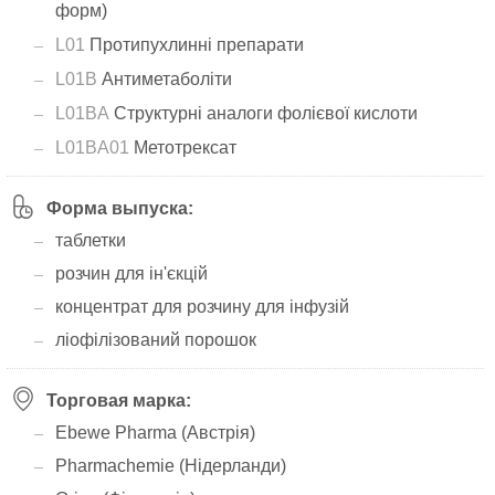
форм)
L01
Протипухлинні препарати
L01B
Антиметаболіти
L01BA
Структурні аналоги фолієвої кислоти
L01BA01
Метотрексат
Форма выпуска:
таблетки
розчин для ін'єкцій
концентрат для розчину для інфузій
ліофілізований порошок
Торговая марка:
Ebewe Pharma (Австрія)
Pharmachemie (Нідерланди)