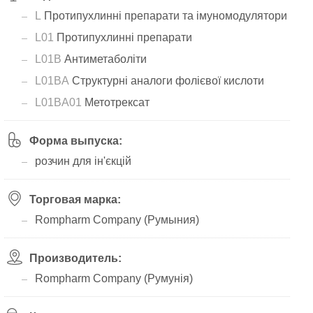
L
Протипухлинні препарати та імуномодулятори
L01
Протипухлинні препарати
L01B
Антиметаболіти
L01BA
Структурні аналоги фолієвої кислоти
L01BA01
Метотрексат
Форма выпуска:
розчин для ін'єкцій
Торговая марка:
Rompharm Company (Румыния)
Производитель:
Rompharm Company (Румунія)