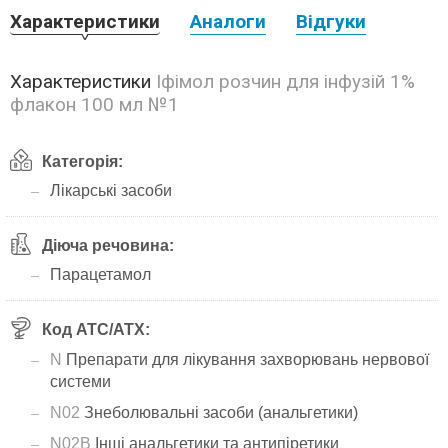
Характеристики
Аналоги
Відгуки
Характеристики
Іфімол розчин для інфузій 1%
флакон 100 мл №1
Категорія:
Лікарські засоби
Діюча речовина:
Парацетамол
Код АТС/ATX:
N
Препарати для лікування захворювань нервової
системи
N02
Знеболювальні засоби (анальгетики)
N02B
Інші анальгетики та антипіретики