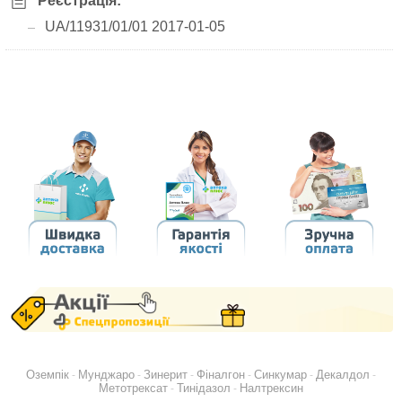
Реєстрація:
UA/11931/01/01 2017-01-05
Оземпік
Мунджаро
Зинерит
Фіналгон
Синкумар
Декалдол
-
-
-
-
-
-
Метотрексат
Тинідазол
Налтрексин
-
-