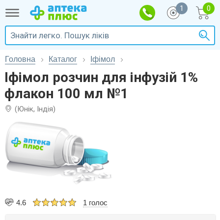
1
Головна
Каталог
Іфімол
Іфімол розчин для інфузій 1%
флакон 100 мл №1
(Юнік, Індія)
4.6
1 голос