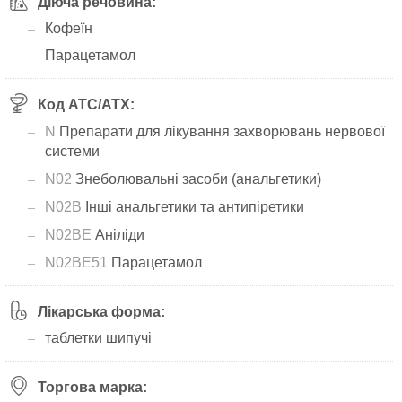
Діюча речовина:
Кофеїн
Парацетамол
Код АТС/ATX:
N
Препарати для лікування захворювань нервової
системи
N02
Знеболювальні засоби (анальгетики)
N02B
Інші анальгетики та антипіретики
N02BE
Аніліди
N02BE51
Парацетамол
Лікарська форма:
таблетки шипучі
Торгова марка: