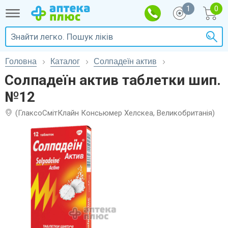
1
Головна
Каталог
Солпадеїн актив
Солпадеїн актив таблетки шип.
№12
(ГлаксоСмітКлайн Консьюмер Хелскеа, Великобританія)