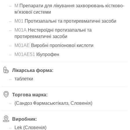
M
Препарати для лікування захворювань кістково-
м'язової системи
M01
Протизапальні та протиревматичні засоби
M01A
Нестероїдні протизапальні та
протиревматичні засоби
M01AE
Виробні пропіонової кислоти
M01AE51
Ібупрофен
Лікарська форма:
таблетки
Торгова марка:
(Сандоз Фармасьютікалз, Словенія)
Виробник:
Lek (Словенія)