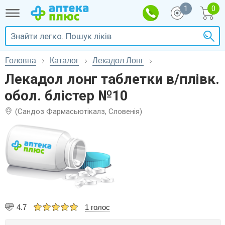
1
Головна
Каталог
Лекадол Лонг
Лекадол лонг таблетки в/плівк.
обол. блістер №10
(Сандоз Фармасьютікалз, Словенія)
4.7
1 голос