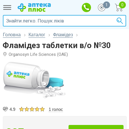
1
Головна
Каталог
Фламідез
Фламідез таблетки в/о №30
Organosyn Life Sciences (ОАЕ)
4.9
1 голос