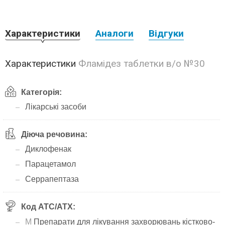
Характеристики
Аналоги
Відгуки
Характеристики
Фламідез таблетки в/о №30
Категорія:
Лікарські засоби
Діюча речовина:
Диклофенак
Парацетамол
Серрапептаза
Код АТС/ATX:
M
Препарати для лікування захворювань кістково-