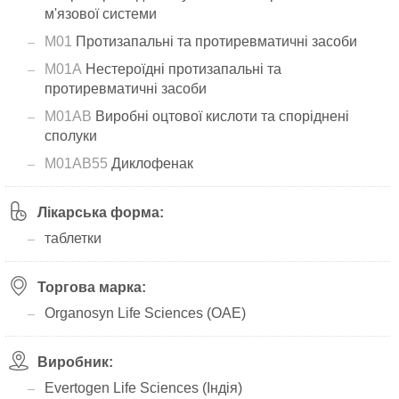
м'язової системи
M01
Протизапальні та протиревматичні засоби
M01A
Нестероїдні протизапальні та
протиревматичні засоби
M01AB
Виробні оцтової кислоти та споріднені
сполуки
M01AB55
Диклофенак
Лікарська форма:
таблетки
Торгова марка:
Organosyn Life Sciences (ОАЕ)
Виробник:
Evertogen Life Sciences (Індія)