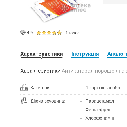
4.9
1 голос
Характеристики
Інструкція
Аналог
Характеристики
Антикатарал порошок па
Категорія:
Лікарські засоби
Діюча речовина:
Парацетамол
Фенілефрин
Хлорфенамін