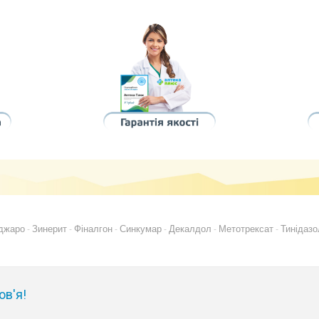
джаро
Зинерит
Фіналгон
Синкумар
Декалдол
Метотрексат
Тинідазо
-
-
-
-
-
-
ов'я!