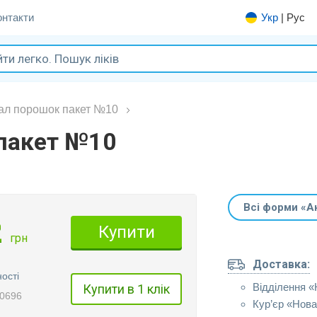
онтакти
Укр
|
Рус
ал порошок пакет №10
пакет №10
Всі форми «А
2
Купити
грн
Доставка:
ості
Відділення 
Купити в 1 клік
10696
Кур’єр «Нов