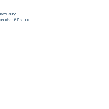
иватБанку
на «Новій Пошті»