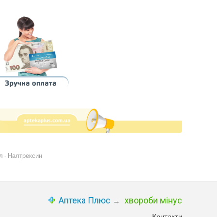
л
Налтрексин
-
Аптека Плюс
хвороби мінус
→
Контакти