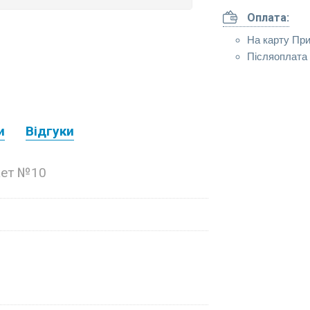
Оплата:
На карту Пр
Післяоплата 
и
Відгуки
кет №10