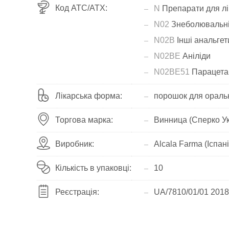
Код АТС/ATX:
N
Препарати для лі
N02
Знеболювальні 
N02B
Інші анальгет
N02BE
Аніліди
N02BE51
Парацета
Лікарська форма:
порошок для ораль
Торгова марка:
Винница (Сперко Ук
Виробник:
Alcala Farma (Іспані
Кількість в упаковці:
10
Реєстрація:
UA/7810/01/01 2018