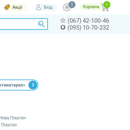
1
Корзина
Акції
Вхід
(067) 42-100-46
(095) 10-70-232
нтикатарал»
3
«Нова Пошта»
а Пошта»