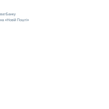
иватБанку
на «Новій Пошті»