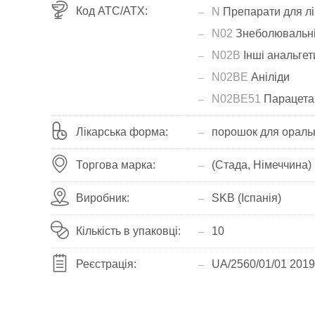
Код АТС/ATX:
N
Препарати для лі
N02
Знеболювальні 
N02B
Інші анальгет
N02BE
Аніліди
N02BE51
Парацета
Лікарська форма:
порошок для ораль
Торгова марка:
(Стада, Німеччина)
Виробник:
SKB (Іспанія)
Кількість в упаковці:
10
Реєстрація:
UA/2560/01/01 2019