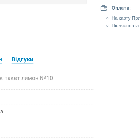
Оплата:
На карту Пр
Післяоплата 
и
Відгуки
к пакет лимон №10
та