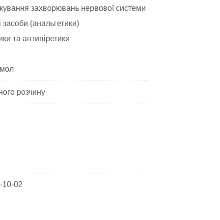
кування захворювань нервової системи
засоби (анальгетики)
ики та антипіретики
мол
ного розчину
-10-02