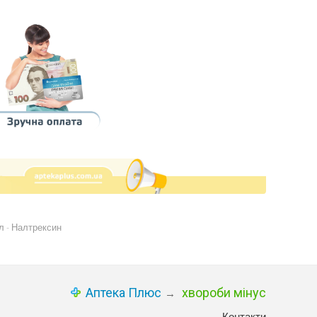
л
Налтрексин
-
Аптека Плюс
хвороби мінус
→
Контакти