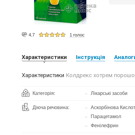
4.7
1 голос
Характеристики
Інструкція
Аналог
Характеристики
Колдрекс хотрем порошо
Категорія:
Лікарські засоби
Діюча речовина:
Аскорбінова Кисло
Парацетамол
Фенілефрин