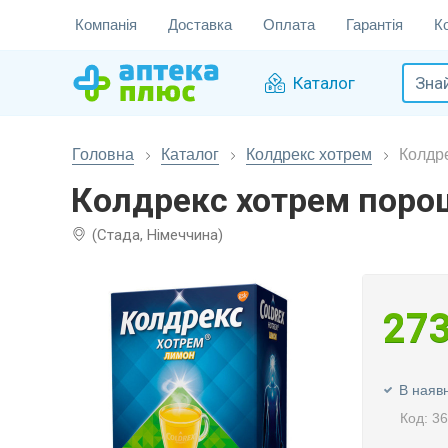
Компанія
Доставка
Оплата
Гарантія
К
Каталог
Головна
Каталог
Колдрекс хотрем
Колдр
Колдрекс хотрем поро
(Стада, Німеччина)
27
В наявн
Код: 3