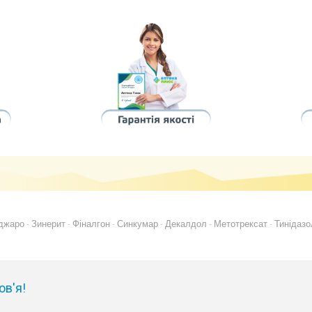
джаро
Зинерит
Фіналгон
Синкумар
Декалдол
Метотрексат
Тинідазо
-
-
-
-
-
-
ов'я!