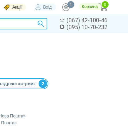
1
Корзина
Акції
Вхід
(067) 42-100-46
(095) 10-70-232
олдрекс хотрем»
2
«Нова Пошта»
а Пошта»