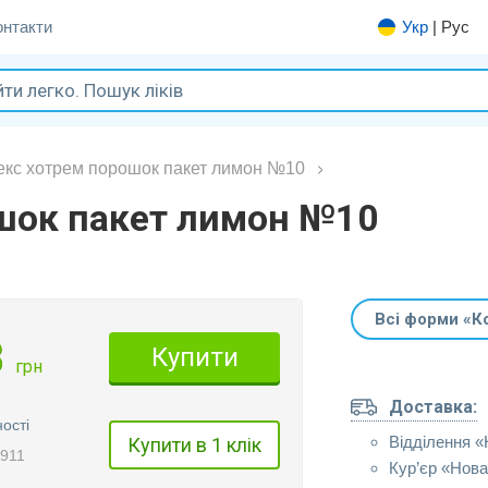
онтакти
Укр
|
Рус
екс хотрем порошок пакет лимон №10
шок пакет лимон №10
Всі форми «К
3
Купити
грн
Доставка:
ості
Відділення 
Купити в 1 клік
6911
Кур’єр «Нов