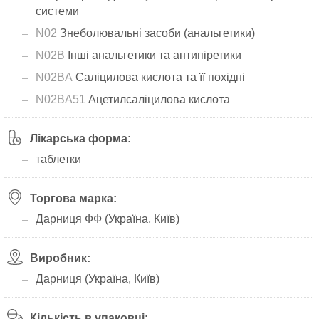
системи
N02
Знеболювальні засоби (анальгетики)
N02B
Інші анальгетики та антипіретики
N02BA
Саліцилова кислота та її похідні
N02BA51
Ацетилсаліцилова кислота
Лікарська форма:
таблетки
Торгова марка:
Дарниця ФФ (Україна, Київ)
Виробник:
Дарниця (Україна, Київ)
Кількість в упаковці: