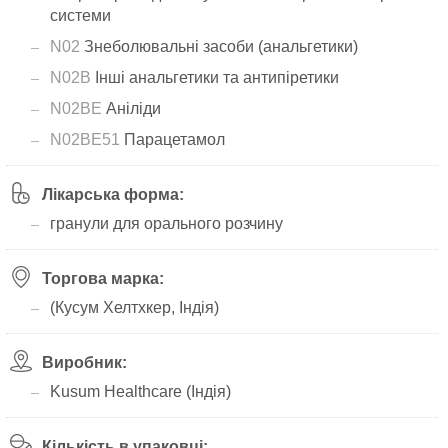
системи
N02
Знеболювальні засоби (анальгетики)
N02B
Інші анальгетики та антипіретики
N02BE
Аніліди
N02BE51
Парацетамол
Лікарська форма:
гранули для орального розчину
Торгова марка:
(Кусум Хелтхкер, Індія)
Виробник:
Kusum Healthcare (Індія)
Кількість в упаковці: