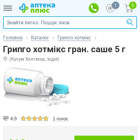
1
Головна
Каталог
Грипго хотмікс
Грипго хотмікс гран. саше 5 г
(Кусум Хелтхкер, Індія)
4.9
1 голос