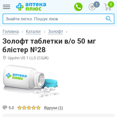
1
Головна
Каталог
Золофт
Золофт таблетки в/о 50 мг
блістер №28
Upjohn US 1 LLS (США)
5.0
Відгуки (1)