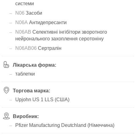
системи
N06
Засоби
N06A
Антидепресанти
N06AB
Селективні інгібітори зворотного
нейронального захоплення серотоніну
N06AB06
Сертралін
Лікарська форма:
таблетки
Торгова марка:
Upjohn US 1 LLS (США)
Виробник:
Pfizer Manufacturing Deutchland (Німеччина)