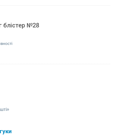
г блістер №28
вності
шті»
гуки