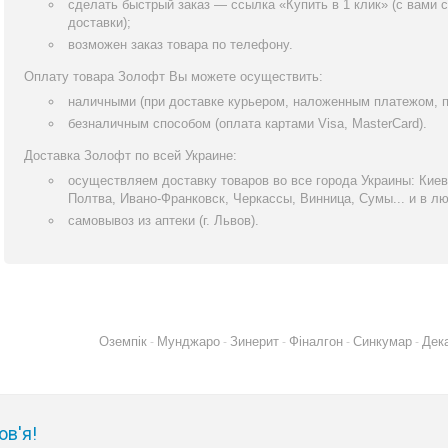
сделать быстрый заказ — ссылка «Купить в 1 клик» (с вами 
доставки);
возможен заказ товара по телефону.
Оплату товара Золофт Вы можете осуществить:
наличными (при доставке курьером, наложенным платежом, пр
безналичным способом (оплата картами Visa, MasterCard).
Доставка Золофт по всей Украине:
осуществляем доставку товаров во все города Украины: Киев
Полтва, Ивано-Франковск, Черкассы, Винница, Сумы... и в лю
самовывоз из аптеки (г. Львов).
Оземпік
Мунджаро
Зинерит
Фіналгон
Синкумар
Дек
-
-
-
-
-
ов'я!