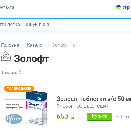
онтакти
Укр
Головна
Каталог
Золофт
Золофт
2
Товарів:
Золофт таблетки в/о 50 
Upjohn US 1 LLS (США)
650
Купити
В ная
грн