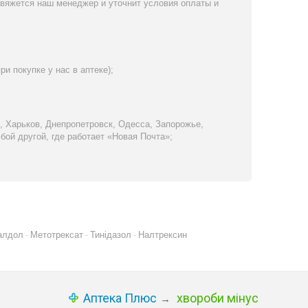
свяжется наш менеджер и уточнит условия оплаты и
и покупке у нас в аптеке);
, Харьков, Днепропетровск, Одесса, Запорожье,
бой другой, где работает «Новая Почта»;
алдол
Метотрексат
Тинідазол
Налтрексин
-
-
-
Аптека Плюс
хвороби мінус
→