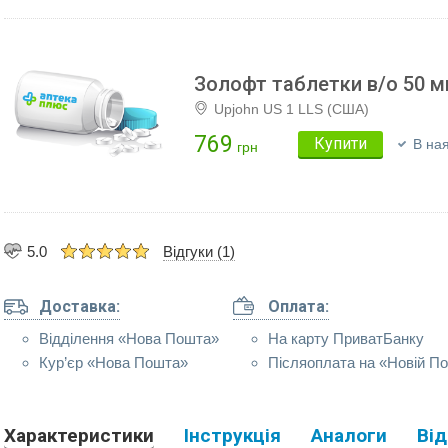
Золофт таблетки в/о 50 м
Upjohn US 1 LLS (США)
769
Купити
В ная
грн
5.0
Відгуки (1)
Доставка:
Оплата:
Відділення «Нова Пошта»
На карту ПриватБанку
Кур’єр «Нова Пошта»
Післяоплата на «Новій По
Характеристики
Інструкція
Аналоги
Від