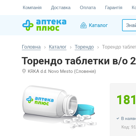
Компанія
Доставка
Оплата
Гарантія
К
Каталог
Головна
Каталог
Торендо
Торендо таблет
Торендо таблетки в/о 
KRKA d.d. Novo Mesto (Словенія)
18
В наявн
Код: 9