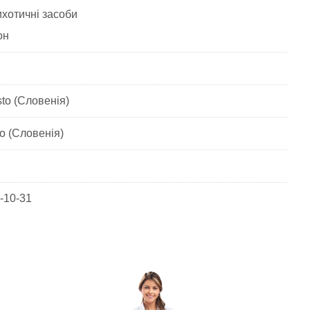
ихотичні засоби
он
to (Словенія)
o (Словенія)
-10-31