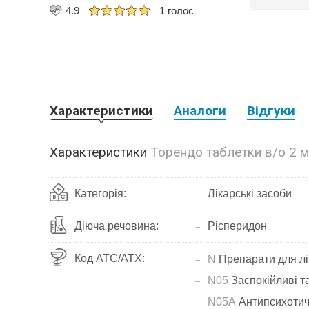
4.9
1 голос
Характеристики
Аналоги
Відгуки
Характеристики
Торендо таблетки в/о 2 
Категорія:
Лікарські засоби
Діюча речовина:
Рісперидон
Код АТС/ATX:
N
Препарати для лі
N05
Заспокійливі та
N05A
Антипсихотич