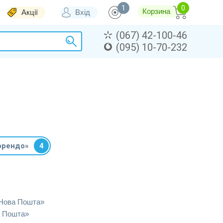
1
Корзина
Акції
Вхід
(067) 42-100-46
(095) 10-70-232
орендо»
4
«Нова Пошта»
а Пошта»