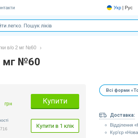
онтакти
Укр
|
Рус
ки в/о 2 мг №60
2 мг №60
Всі форми «Т
1
Купити
грн
Доставка:
ості
Відділення 
Купити в 1 клік
1716
Кур’єр «Нов