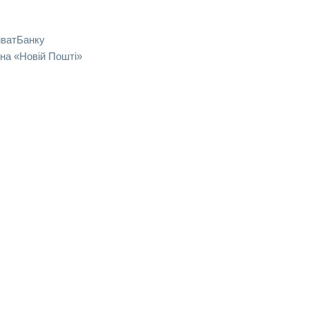
иватБанку
на «Новій Пошті»