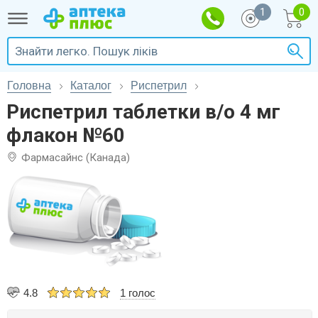
1
Головна
Каталог
Риспетрил
Риспетрил таблетки в/о 4 мг
флакон №60
Фармасайнс (Канада)
4.8
1 голос