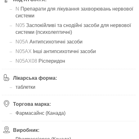
N
Препарати для лікування захворювань нервової
системи
N05
Заспокійливі та снодійні засоби для нервової
системи (психолептичні)
N05A
Антипсихотичні засоби
N05AX
Інші антипсихотичні засоби
N05AX08
Рісперидон
Лікарська форма:
таблетки
Торгова марка:
Фармасайнс (Канада)
Виробник: