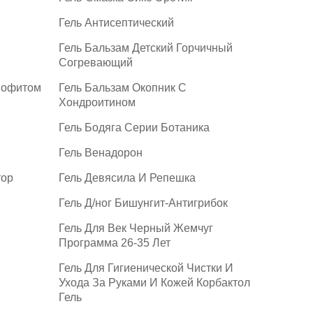
Гель Антисептический
Гель Бальзам Детский Горчичный
Согревающий
шофитом
Гель Бальзам Окопник С
Хондроитином
Гель Бодяга Серии Ботаника
Гель Венадорон
тор
Гель Девясила И Репешка
Гель Д/ног Бишунгит-Антигрибок
Гель Для Век Черный Жемчуг
Программа 26-35 Лет
Гель Для Гигиенической Чистки И
Ухода За Руками И Кожей Корбактол
Гель