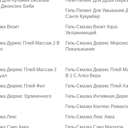
а Для Купания Веселые
Гель-Пилинг Для Душа Бере
 Джонсонс Беби
Гель-Пилинг Для Умывания Д
Санте Кукумбер
зка Визит
Гель-Смазка Визит Aqua
Увлажняющий
зка Дурекс Плей Массаж 2 В
Гель-Смазка Дюрекс Морозн
л
Покалывание
зка Дюрекс Плей Массаж 2
Гель-Смазка Дюрекс Плей М
уал
В 1 С Алоэ Вера
зка Дюрекс Плей Фил
Гель-Смазка Дюрекс Плей Ха
зка Дюрекс Удлиненного
Гель-Смазка Интимная Дюре
Гель-Смазка Контекс Романт
зка Лекс
Гель-Смазка Лекс Аква
зка Сико Аква
Гель-Смазка Сико Маратон