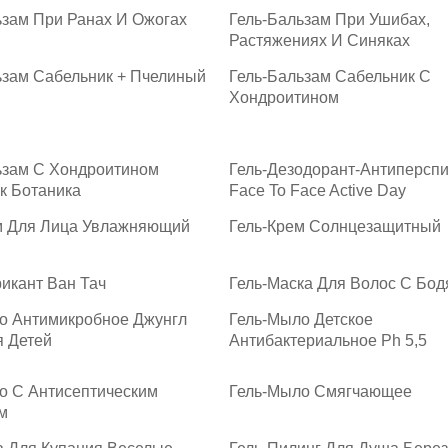
ьзам При Ранах И Ожогах
Гель-Бальзам При Ушибах,
Растяжениях И Синяках
ьзам Сабельник + Пчелиный
Гель-Бальзам Сабельник С
Хондроитином
ьзам С Хондроитином
Гель-Дезодорант-Антиперсп
к Ботаника
Face To Face Active Day
м Для Лица Увлажняющий
Гель-Крем Солнцезащитный
икант Ван Тач
Гель-Маска Для Волос С Бод
о Антимикробное Джунгл
Гель-Мыло Детское
я Детей
Антибактериальное Рh 5,5
о С Антисептическим
Гель-Мыло Смягчающее
м