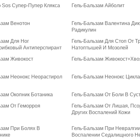
э Sos Супер-Пупер Клякса
Гель-Бальзам Айболит
ьзам Венотон
Гель-Бальзам Валентина Дик
Радикулин
ьзам Для Ног
Гель-Бальзам Для Стоп От Т
рибковый Антиперспирант
Натоптышей И Мозолей
ьзам Живокост
Гель-Бальзам Живокост+Хво
ьзам Неонокс Неорастирол
Гель-Бальзам Неонокс Цикл
ьзам Окопник Ботаника
Гель-Бальзам От Боли В Сус
ьзам От Геморроя
Гель-Бальзам От Лишая, Псо
Других Воспалений Кожи
ьзам При Болях В
Гель-Бальзам При Невралги
нике
Воспалении Седалищного Н