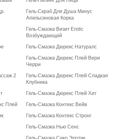
зовый
Гель-Пилинг Для Лица
р.
Гель-Скраб Для Душа Минус
Апельсиновая Корка
Гель-Смазка Визит Erotic
Возбуждающий
ое
Гель-Смазка Дюрекс Натуралс
Гель-Смазка Дюрекс Плей Вери
Черри
ассаж 2
Гель-Смазка Дюрекс Плей Сладкая
Клубника
т
Гель-Смазка Дюрекс Плей Хит
кс Плей
Гель-Смазка Контекс Вейв
ик
Гель-Смазка Контекс Стронг
Гель-Смазка Нью Сенс
Гель-Смазка Сико Эротик