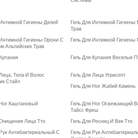
Системы
 Интимной Гигиены Делей
Гель Для Интимной Гигиены 
Трав
 Интимной Гигиены Орони С
Гель Для Интимной Гигиены 
ом Альпийских Трав
 Купания
Гель Для Купания Веселые 
Лица, Тела И Волос
Гель Для Лица Угрисепт
ик Стайл
Гель Для Ног Жабий Камень
 Ног Каштановый
Гель Для Ног Освежающий В
Тайсс Фреш
 Очищения Лица Тто
Гель Для Ресниц И Век Тто
 Рук Антибактериальный С
Гель Для Рук Антибактериал