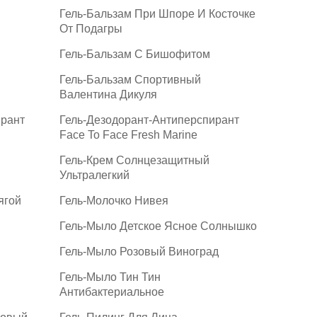
Гель-Бальзам При Шпоре И Косточке
От Подагры
Гель-Бальзам С Бишофитом
Гель-Бальзам Спортивный
Валентина Дикуля
ирант
Гель-Дезодорант-Антиперспирант
Face To Face Fresh Marine
Гель-Крем Солнцезащитный
Ультралегкий
ягой
Гель-Молочко Нивея
Гель-Мыло Детское Ясное Солнышко
Гель-Мыло Розовый Виноград
Гель-Мыло Тин Тин
Антибактериальное