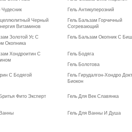
 Чудесник
Гель Антикуперозний
ицеллюлитный Черный
Гель Бальзам Горчичный
нергия Витаминов
Согревающий
зам Золотой Ус С
Гель Бальзам Окопник С Би
ом Окопника
ьзам Хондроитин С
Гель Бодяга
ином
Гель Болотова
арин С Бодягой
Гель Гирудалгон-Хондро Док
Биокон
 Бритья Фито Эксперт
Гель Для Век Славянка
 Ванны
Гель Для Ванны И Душа