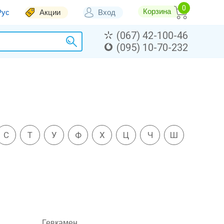
Корзина
Рус
Акции
Вход
(067) 42-100-46
(095) 10-70-232
С
Т
У
Ф
Х
Ц
Ч
Ш
Гевкамен