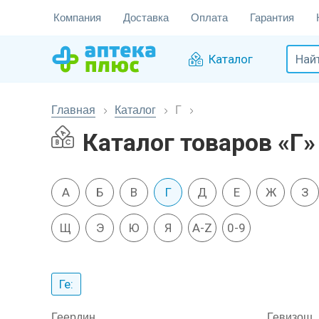
Компания
Доставка
Оплата
Гарантия
Каталог
Главная
Каталог
Г
Каталог товаров «Г»
А
Б
В
Г
Д
Е
Ж
З
Щ
Э
Ю
Я
A-Z
0-9
Ге:
Геердин
Гевизош