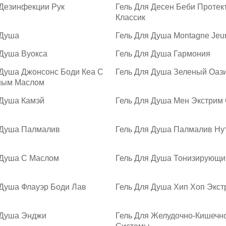
 Дезинфекции Рук
Гель Для Десен Беби Протек
Классик
 Душа
Гель Для Душа Montagne Jeu
 Душа Вуокса
Гель Для Душа Гармония
 Душа Джонсонс Боди Кеа С
Гель Для Душа Зеленый Оаз
ным Маслом
 Душа Камэй
Гель Для Душа Мен Экстрим 
 Душа Палмалив
Гель Для Душа Палмалив Ну
 Душа С Маслом
Гель Для Душа Тонизирующи
 Душа Флауэр Боди Лав
Гель Для Душа Хип Хоп Экст
 Душа Энджи
Гель Для Желудочно-Кишечн