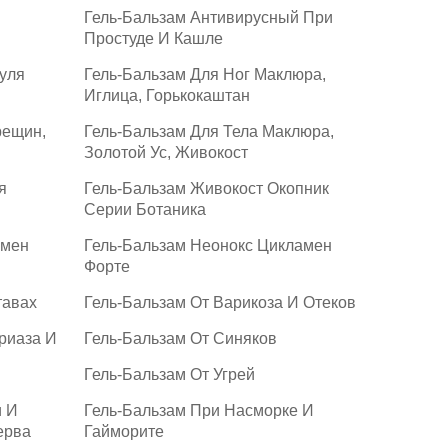
Гель-Бальзам Антивирусный При
Простуде И Кашле
уля
Гель-Бальзам Для Ног Маклюра,
Иглица, Горькокаштан
рещин,
Гель-Бальзам Для Тела Маклюра,
Золотой Ус, Живокост
я
Гель-Бальзам Живокост Окопник
Серии Ботаника
амен
Гель-Бальзам Неонокс Цикламен
Форте
тавах
Гель-Бальзам От Варикоза И Отеков
риаза И
Гель-Бальзам От Синяков
Гель-Бальзам От Угрей
и И
Гель-Бальзам При Насморке И
ерва
Гайморите