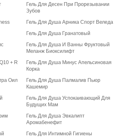
т
Гель Для Десен При Прорезывании
Зубов
ness
Гель Для Душа Арника Спорт Веледа
Гель Для Душа Гранатовый
ис
Гель Для Душа И Ванны Фруктовый
Меланж Биоксилифт
Q10 + R
Гель Для Душа Минус Апельсиновая
Корка
тра Оил
Гель Для Душа Палмалив Пьюр
Кашемир
й
Гель Для Душа Успокаивающий Для
Будущих Мам
рим
Гель Для Душа Эвкалипт
Аромабенефит
ой
Гель Для Интимной Гигиены