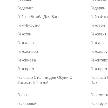
Геделикс
Гедерин
Гейзер Бомба Для Ванн
Гейн Фас
Гек-Инфузия
Гековен
Гекотон
Гексавит
Гексален
Гексализ
Гексаспрей
Гексафру
Гексинова
Гекситекс
Гексорал
Гексорал
Гелевые Стельки Для Обуви С
Гелевый 
Закрытой Пяткой
Пак
Гелик
Геломирт
Гелоревойс
Гелофузи