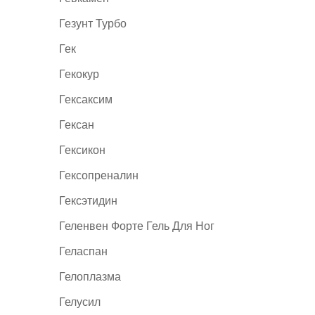
Гезунт Турбо
Гек
Гекокур
Гексаксим
Гексан
Гексикон
Гексопреналин
Гексэтидин
Геленвен Форте Гель Для Ног
Геласпан
Гелоплазма
Гелусил