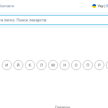
Контакти
Укр
|
И
Й
К
Л
М
Н
О
П
Р
Гевиран