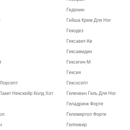
Гедонин
т
Гейша Крем Для Ног
Гекодез
Гексавит-Кв
Гексамидин
т
Гексигин-М
Гексия
 Лорсепт
Гексосепт
Пакет Некскейр Колд Хот
Геленвен Гель Для Ног
Геладринк Форте
ол
Геломиртол Форте
н
Гелпивир