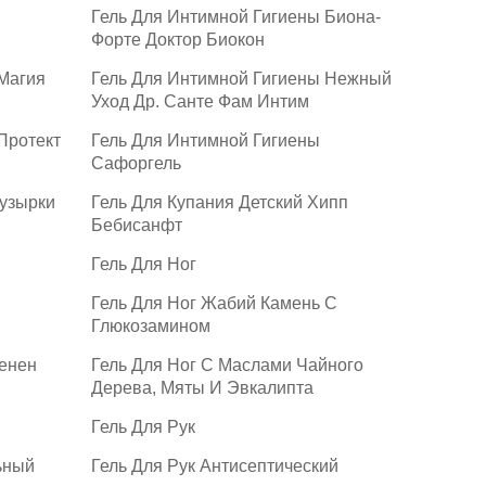
Гель Для Интимной Гигиены Биона-
Форте Доктор Биокон
Магия
Гель Для Интимной Гигиены Нежный
Уход Др. Санте Фам Интим
Протект
Гель Для Интимной Гигиены
Сафоргель
Пузырки
Гель Для Купания Детский Хипп
Бебисанфт
Гель Для Ног
Гель Для Ног Жабий Камень С
Глюкозамином
енен
Гель Для Ног С Маслами Чайного
Дерева, Мяты И Эвкалипта
Гель Для Рук
ьный
Гель Для Рук Антисептический