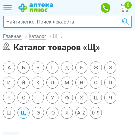
Главная
Каталог
Щ
Каталог товаров «Щ»
А
Б
В
Г
Д
Е
Ж
З
И
Й
К
Л
М
Н
О
П
Р
С
Т
У
Ф
Х
Ц
Ч
Ш
Щ
Э
Ю
Я
A-Z
0-9