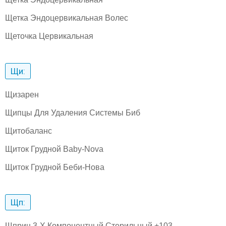
Щетка Эндоцервикальная Волес
Щеточка Цервикальная
Щи:
Щизарен
Щипцы Для Удаления Системы Биб
Щитобаланс
Щиток Грудной Baby-Nova
Щиток Грудной Беби-Нова
Щп:
Щприц 3-Х Компонентный Стерильный +103