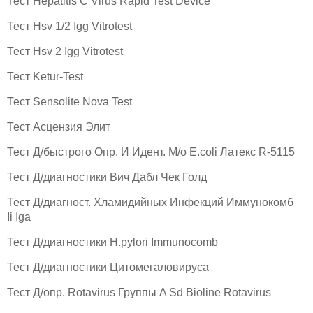
Тест Hepatitis C Virus Rapid Test Device
Тест Hsv 1/2 Igg Vitrotest
Тест Hsv 2 Igg Vitrotest
Тест Ketur-Test
Тест Sensolite Nova Test
Тест Асцензия Элит
Тест Д/быстрого Опр. И Идент. М/о E.coli Латекс R-5115
Тест Д/диагноcтики Вич Дабл Чек Голд
Тест Д/диагност. Хламидийных Инфекций Иммунокомб
Ii Iga
Тест Д/диагностики H.pylori Immunocomb
Тест Д/диагностики Цитомегаловируса
Тест Д/опр. Rotavirus Группы A Sd Bioline Rotavirus