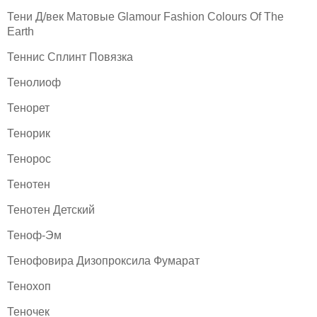
Тени Д/век Матовые Glamour Fashion Colours Of The
Earth
Теннис Сплинт Повязка
Тенолиоф
Тенорет
Тенорик
Тенорос
Тенотен
Тенотен Детский
Теноф-Эм
Тенофовира Дизопроксила Фумарат
Тенохоп
Теночек