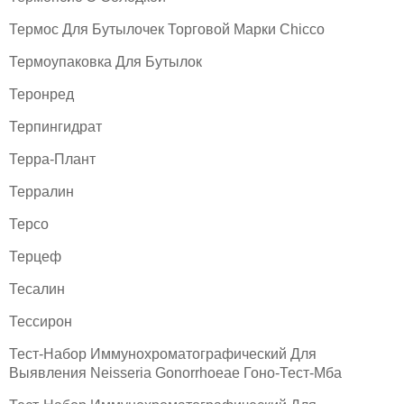
Термос Для Бутылочек Торговой Марки Chicco
Термоупаковка Для Бутылок
Теронред
Терпингидрат
Терра-Плант
Терралин
Терсо
Терцеф
Тесалин
Тессирон
Тест-Набор Иммунохроматографический Для
Выявления Neisseria Gonorrhoeae Гоно-Тест-Мба