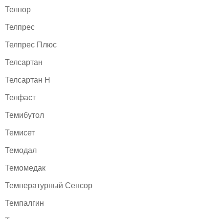
Телнор
Телпрес
Телпрес Плюс
Телсартан
Телсартан H
Телфаст
Темибутол
Темисет
Темодал
Темомедак
Температурный Сенсор
Темпалгин