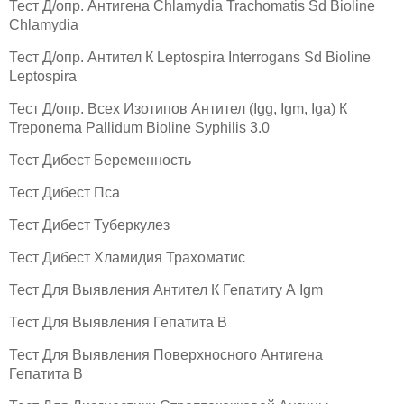
Тест Д/опр. Антигена Chlamydia Trachomatis Sd Bioline
Chlamydia
Тест Д/опр. Антител К Leptospira Interrogans Sd Bioline
Leptospira
Тест Д/опр. Всех Изотипов Антител (Igg, Igm, Iga) К
Treponema Pallidum Bioline Syphilis 3.0
Тест Дибест Беременность
Тест Дибест Пса
Тест Дибест Туберкулез
Тест Дибест Хламидия Трахоматис
Тест Для Выявления Антител К Гепатиту А Igm
Тест Для Выявления Гепатита В
Тест Для Выявления Поверхносного Антигена
Гепатита B