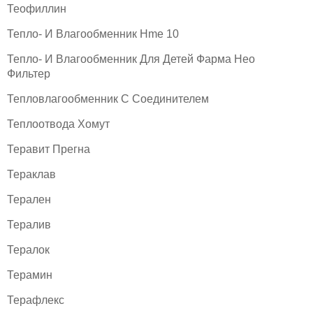
Теофиллин
Тепло- И Влагообменник Hme 10
Тепло- И Влагообменник Для Детей Фарма Нео
Фильтер
Тепловлагообменник С Соединителем
Теплоотвода Хомут
Теравит Прегна
Тераклав
Терален
Тералив
Тералок
Терамин
Терафлекс