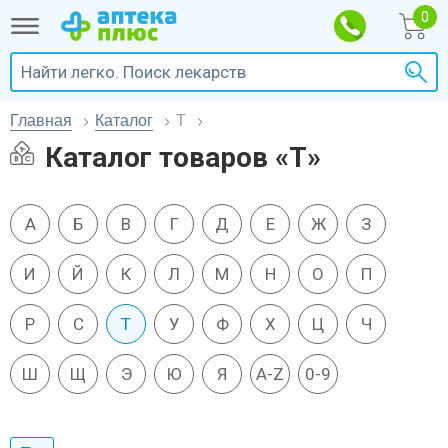
Главная
Каталог
Т
Каталог товаров «Т»
А
Б
В
Г
Д
Е
Ж
З
И
Й
К
Л
М
Н
О
П
Р
С
Т
У
Ф
Х
Ц
Ч
Ш
Щ
Э
Ю
Я
A-Z
0-9