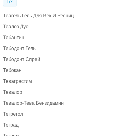
Те:
Теагель Гель Для Век И Ресниц
Теалоз Дуо
Тебантин
Тебодонт Гель
Тебодонт Спрей
Тебокан
Теваграстим
Тевалор
Тевалор-Тева Бензидамин
Тегретол
Теград
Тегрум