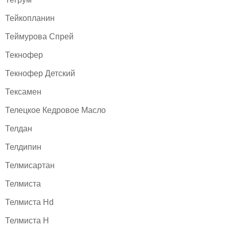
Тейкопланин
Теймурова Спрей
Текнофер
Текнофер Детский
Тексамен
Телецкое Кедровое Масло
Телдан
Телдипин
Телмисартан
Телмиста
Телмиста Hd
Телмиста Н