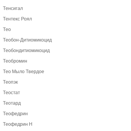
Тенсигал
Тентекс Роял
Тео
Теобон-Дитиомикоцид
Теобондитиомикоцид
Теобромин
Тео Мыло Твердое
Теопэк
Теостат
Теотард
Теофедрин
Теофедрин Н