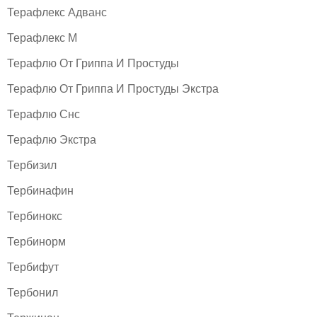
Терафлекс Адванс
Терафлекс М
Терафлю От Гриппа И Простуды
Терафлю От Гриппа И Простуды Экстра
Терафлю Снс
Терафлю Экстра
Тербизил
Тербинафин
Тербинокс
Тербинорм
Тербифут
Тербонил