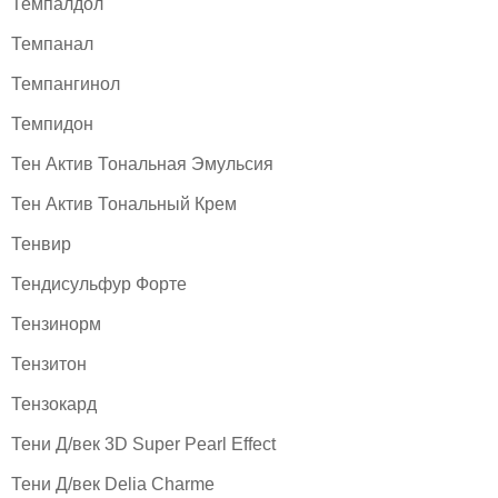
Темпалдол
Темпанал
Темпангинол
Темпидон
Тен Актив Тональная Эмульсия
Тен Актив Тональный Крем
Тенвир
Тендисульфур Форте
Тензинорм
Тензитон
Тензокард
Тени Д/век 3D Super Pearl Effect
Тени Д/век Delia Charme