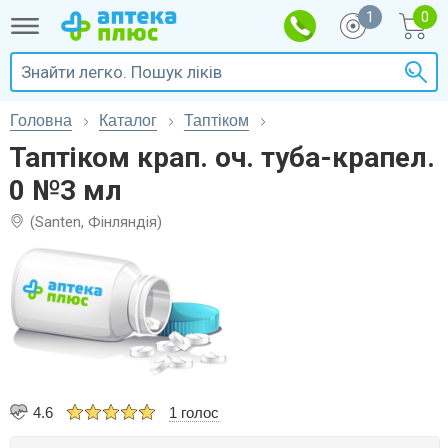
1
Головна
Каталог
Таптіком
Таптіком крап. оч. туба-крапел.
0 №3 мл
(Santen, Фінляндія)
4.6
1 голос