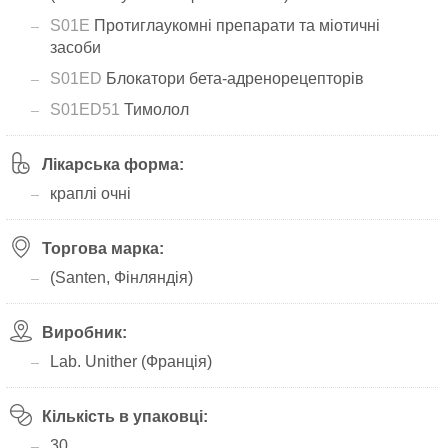
S01E
Протиглаукомні препарати та міотичні
засоби
S01ED
Блокатори бета-адренорецепторів
S01ED51
Тимолол
Лікарська форма:
краплі очні
Торгова марка:
(Santen, Фінляндія)
Виробник:
Lab. Unither (Франція)
Кількість в упаковці:
30