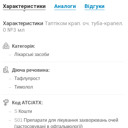
Характеристики
Аналоги
Відгуки
Характеристики
Таптіком крап. оч. туба-крапел.
0 №3 мл
Категорія:
Лікарські засоби
Діюча речовина:
Тафлупрост
Тимолол
Код АТС/ATX:
S
Кошти
S01
Препарати для лікування захворювань очей
(застосовувані в офтальмології)