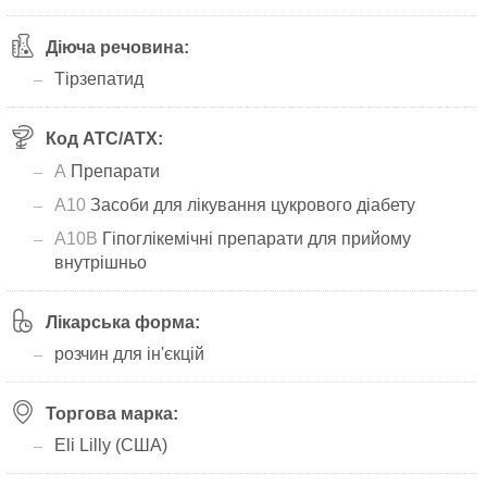
Діюча речовина:
Тірзепатид
Код АТС/ATX:
A
Препарати
A10
Засоби для лікування цукрового діабету
A10B
Гіпоглікемічні препарати для прийому
внутрішньо
Лікарська форма:
розчин для ін'єкцій
Торгова марка:
Eli Lilly (США)