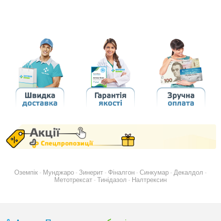
Оземпік
Мунджаро
Зинерит
Фіналгон
Синкумар
Декалдол
-
-
-
-
-
-
Метотрексат
Тинідазол
Налтрексин
-
-