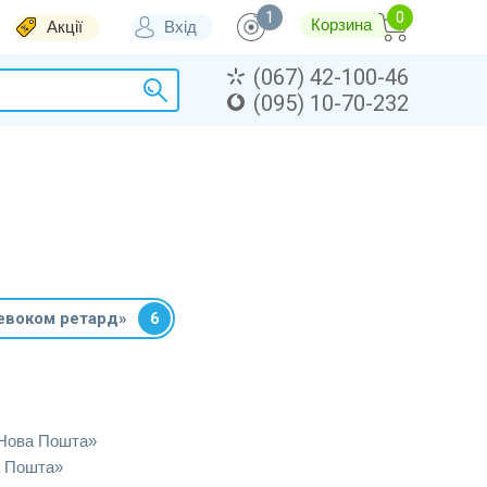
1
Корзина
Акції
Вхід
(067) 42-100-46
(095) 10-70-232
евоком ретард»
6
«Нова Пошта»
а Пошта»