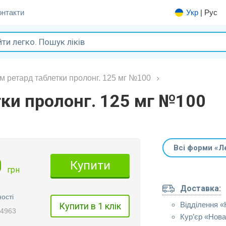
онтакти
Укр
|
Рус
м ретард таблетки пролонг. 125 мг №100
ки пролонг. 125 мг №100
Всі форми «Л
0
Купити
грн
Доставка:
ості
Відділення 
Купити в 1 клік
04963
Кур’єр «Нов