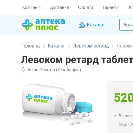
Компанія
Доставка
Оплата
Гарантія
К
Каталог
Головна
Каталог
Левоком ретард
Левоко
Левоком ретард таблет
Acino Pharma (Швейцарія)
52
В наявн
Код: 4