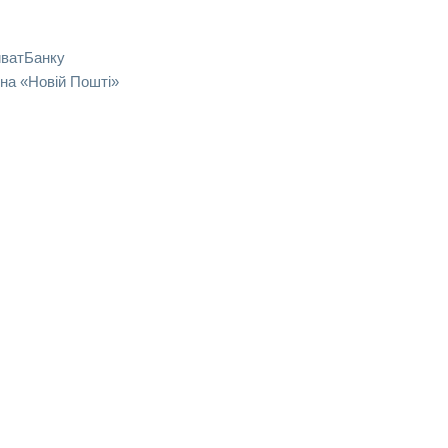
иватБанку
на «Новій Пошті»