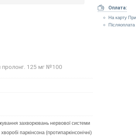
Оплата:
На карту Пр
Післяоплата 
 пролонг. 125 мг №100
кування захворювань нервової системи
хворобі паркінсона (протипаркінсонічні)