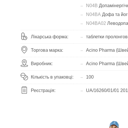
N04B
Допамінергічн
N04BA
Дофа та йог
N04BA02
Леводопа 
Лікарська форма:
таблетки пролонгова
Торгова марка:
Acino Pharma (Шве
Виробник:
Acino Pharma (Шве
Кількість в упаковці:
100
Реєстрація:
UA/16260/01/01 201