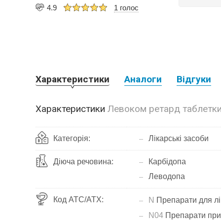
4.9
1 голос
Характеристики
Аналоги
Відгуки
Характеристики
Левоком ретард таблетки
Категорія:
Лікарські засоби
Діюча речовина:
Карбідопа
Леводопа
Код АТС/ATX:
N
Препарати для лі
N04
Препарати при 