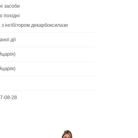
і засоби
о похідні
з інгібітором декарбоксилази
ної дії
йцарія)
йцарія)
7-08-28