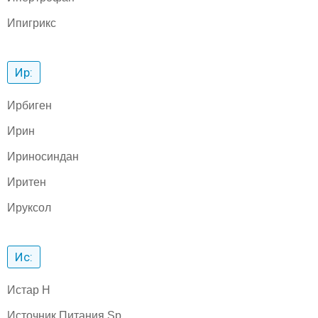
Ипигрикс
Ир:
Ирбиген
Ирин
Ириносиндан
Иритен
Ируксол
Ис:
Истар H
Источник Питания Sp