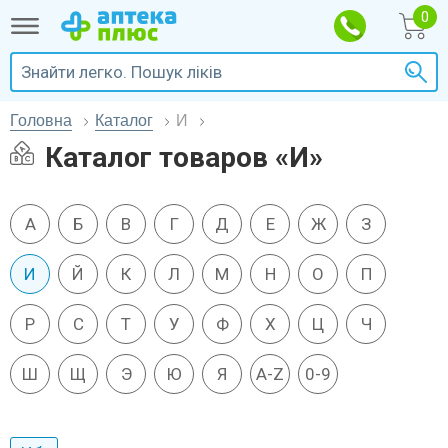
Головна
Каталог
И
Каталог товаров «И»
А
Б
В
Г
Д
Е
Ж
З
И
Й
К
Л
М
Н
О
П
Р
С
Т
У
Ф
Х
Ц
Ч
Ш
Щ
Э
Ю
Я
A-Z
0-9