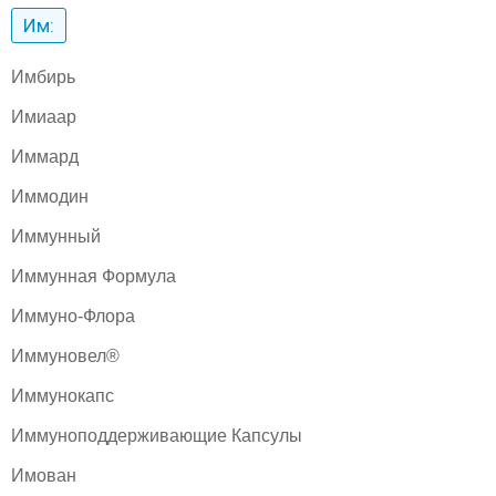
Им:
Имбирь
Имиаар
Иммард
Иммодин
Иммунный
Иммунная Формула
Иммуно-Флора
Иммуновел®
Иммунокапс
Иммуноподдерживающие Капсулы
Имован