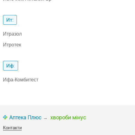
Ит:
Итразол
Итротек
Иф:
Ифа-Комбитест
Аптека Плюс
хвороби мінус
→
Контакти