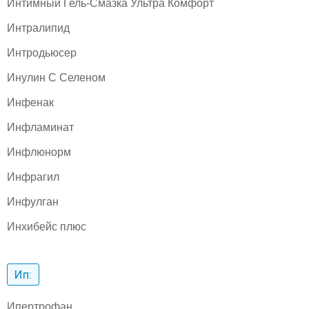
Интимный Гель-Смазка Ультра Комфорт
Интралипид
Интродьюсер
Инулин С Селеном
Инфенак
Инфламинат
Инфлюнорм
Инфрагил
Инфулган
Инхибейс плюс
Ип:
Ипертрофан