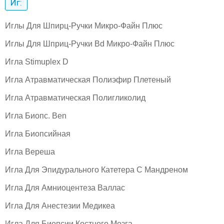
Иг:
Иглы Для Шпирц-Ручки Микро-Файн Плюс
Иглы Для Шприц-Ручки Bd Микро-Файн Плюс
Игла Stimuplex D
Игла Атравматическая Полиэфир Плетеный
Игла Атравматическая Полигликолид
Игла Биопс. Ben
Игла Биопсийная
Игла Вереша
Игла Для Эпидурального Катетера С Мандреном
Игла Для Амниоцентеза Валлас
Игла Для Анестезии Медикеа
Игла Для Биопсии Костного Мозга