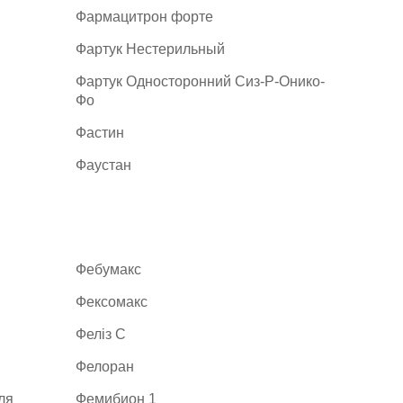
Фармацитрон форте
Фартук Нестерильный
Фартук Односторонний Сиз-Р-Онико-
Фо
Фастин
Фаустан
Фебумакс
Фексомакс
Феліз С
Фелоран
ля
Фемибион 1