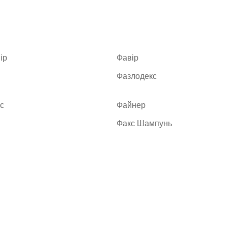
ір
Фавір
Фазлодекс
с
Файнер
Факс Шампунь