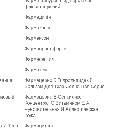
Фарма гіалурон нюд перфекшн
флюїд тонуючий
Фармадипін
Фармазолін
Фармаксон
Фармапрост форте
Фармасептил
Фарматекс
вания
Фармацерис S Гидролипидный
Бальзам Для Тела Солнечная Серия
емовый
Фармацерис Е-Сенсиликс
Концентрат С Витамином E А
Чувствительная И Аллергическая
Кожа
а И Тела
Фармацитрон