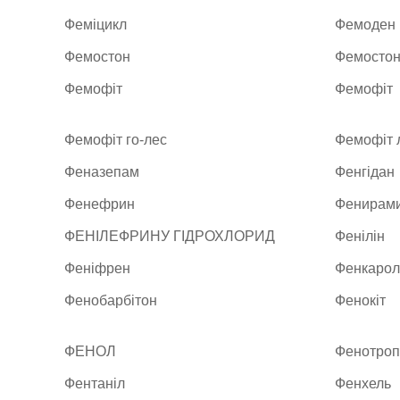
Феміцикл
Фемоден
Фемостон
Фемостон 
Фемофіт
Фемофіт
Фемофіт го-лес
Фемофіт 
Феназепам
Фенгідан
Фенефрин
Фенирами
ФЕНІЛЕФРИНУ ГІДРОХЛОРИД
Фенілін
Феніфрен
Фенкарол
Фенобарбітон
Фенокіт
ФЕНОЛ
Фенотроп
Фентаніл
Фенхель