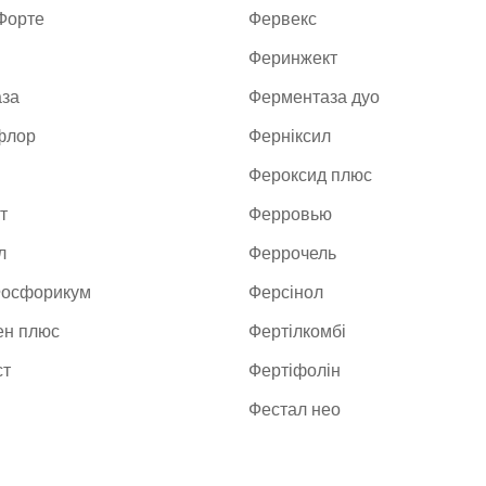
Форте
Фервекс
Феринжект
за
Ферментаза дуо
флор
Ферніксил
Фероксид плюс
т
Ферровью
л
Феррочель
Фосфорикум
Ферсінол
н плюс
Фертілкомбі
ст
Фертіфолін
Фестал нео