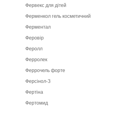
Фервекс для дітей
Ферменкол гель косметичний
Ферментал
Феровір
Феролл
Ферролек
Феррочель форте
Ферсінол-З
Фертіна
Фертомид