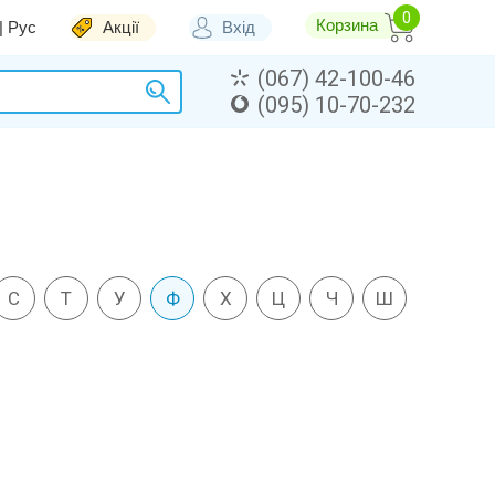
Корзина
|
Рус
Акції
Вхід
(067) 42-100-46
(095) 10-70-232
С
Т
У
Ф
Х
Ц
Ч
Ш