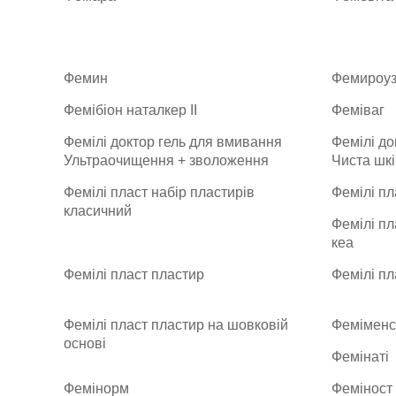
Фемин
Фемироу
Фемібіон наталкер II
Феміваг
Фемілі доктор гель для вмивання
Фемілі до
Ультраочищення + зволоження
Чиста шкі
Фемілі пласт набір пластирів
Фемілі пл
класичний
Фемілі пл
кеа
Фемілі пласт пластир
Фемілі пл
Фемілі пласт пластир на шовковій
Феміменс
основі
Фемінаті
Фемінорм
Феміност