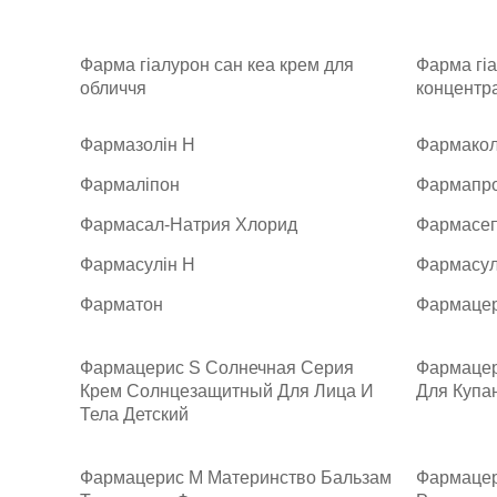
Фарма гіалурон сан кеа крем для
Фарма гі
обличчя
концентр
Фармазолін Н
Фармако
Фармаліпон
Фармапр
Фармасал-Натрия Хлорид
Фармасе
Фармасулін H
Фармасул
Фарматон
Фармацер
Фармацерис S Солнечная Серия
Фармацер
Крем Солнцезащитный Для Лица И
Для Купа
Тела Детский
Фармацерис М Материнство Бальзам
Фармацер