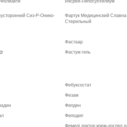
 Фолиакти
Иксрей-Липосубтилиум
вусторонний Сиз-Р-Онико-
Фартук Медицинский Славна
Стерильный
Фастаар
іф
Фастум гель
Фебуксостат
Фезам
надин
Фелден
ал
Фелодип
Фемелі доктор крем-догляд д