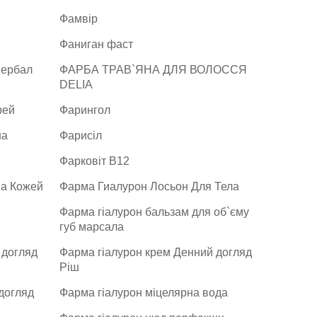
Фамвір
Фаниган фаст
Хербал
ФАРБА ТРАВ`ЯНА ДЛЯ ВОЛОССЯ
DELIA
рей
Фарингол
на
Фарисіл
Фарковіт В12
За Кожей
Фарма Гиалурон Лосьон Для Тела
Фарма гіалурон бальзам для об`єму
губ марсала
 догляд
Фарма гіалурон крем Денний догляд
Ріш
догляд
Фарма гіалурон міцелярна вода