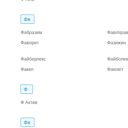
Фа:
Фабразим
Фавіпірав
Фаворит
Фазижин
Файберлекс
Файболек
Факел
Факовіт
Ф :
Ф Актив
Фа: