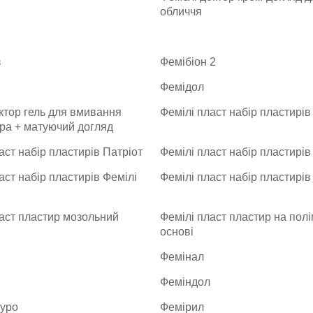
обличчя
з
Фемібіон 2
Фемідол
ктор гель для вмивання
Фемілі пласт набір пластирів
ра + матуючий догляд
аст набір пластирів Патріот
Фемілі пласт набір пластирі
аст набір пластирів Фемілі
Фемілі пласт набір пластирів
аст пластир мозольний
Фемілі пласт пластир на пол
основі
Фемінал
Феміндол
 уро
Фемірил