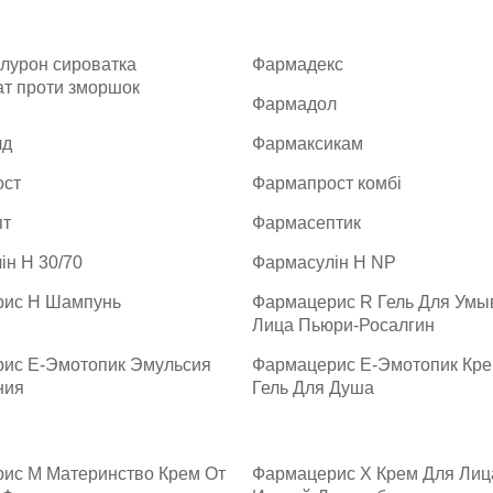
алурон сироватка
Фармадекс
ат проти зморшок
Фармадол
лд
Фармаксикам
ост
Фармапрост комбі
пт
Фармасептик
ін H 30/70
Фармасулін H NP
ис H Шампунь
Фармацерис R Гель Для Умы
Лица Пьюри-Росалгин
ис Е-Эмотопик Эмульсия
Фармацерис Е-Эмотопик Кр
ния
Гель Для Душа
ис М Материнство Крем От
Фармацерис Х Крем Для Лиц