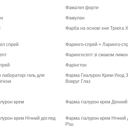
Фамател форте
ин
Фамулан
с
Фарба на основі хни Тріюга 
іл спрей
Фаринго-спрей + Ларинго-сп
епт
Фарингосепт зі смаком лимо
спрей
Фарінгтон
 лабораторі гель для
Фарма Гиалурон Крем-Уход 
ігієни
Вокруг Глаз
алурон крем
Фарма гіалурон крем Денний
лурон крем Нічний догляд
Фарма гіалурон крем Нічний 
Ріш