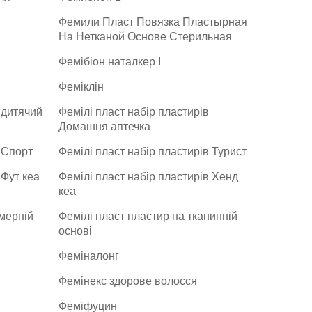
Фемили Пласт Повязка Пластырная
На Нетканой Основе Стерильная
Фемібіон наталкер I
Феміклін
 дитячий
Фемілі пласт набір пластирів
Домашня аптечка
в Спорт
Фемілі пласт набір пластирів Турист
 Фут кеа
Фемілі пласт набір пластирів Хенд
кеа
імерній
Фемілі пласт пластир на тканинній
основі
Феміналонг
Фемінекс здорове волосся
Феміфуцин