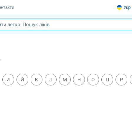
онтакти
Укр
»
И
Й
К
Л
М
Н
О
П
Р