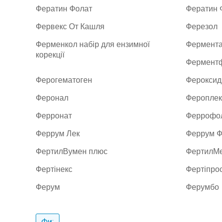
Фератин Фолат
Фератин 
Фервекс От Кашля
Ферезол
Ферменкол набір для ензимної
Фермента
корекції
Фермент
Ферогематоген
Фероксид
Феронал
Фероплек
Ферронат
Феррофо
Феррум Лек
Феррум 
ФертилВумен плюс
ФертилМе
Фертінекс
Фертіпро
Ферум
Ферумбо
Фи: