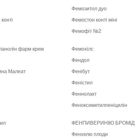
Фемозитол дуо
конті
Фемостон конті міні
Фемофіт №2
ланолін фарм крем
Фемохілс
Фендол
на Малеат
Фенібут
Феністил
Феннолакт
Феноксиметилпеніцилін
ил
ФЕНПИВЕРИНІЮ БРОМІД
Фенхелю плоди