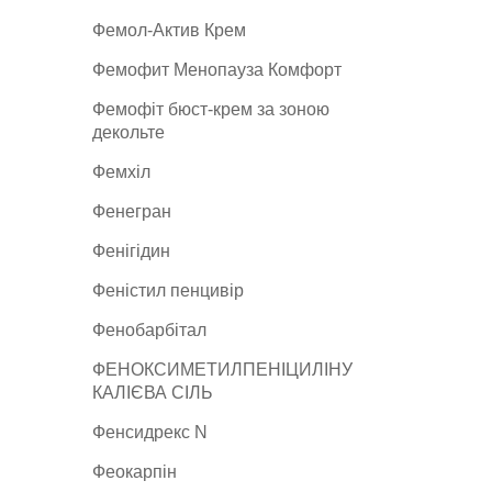
Фемол-Актив Крем
Фемофит Менопауза Комфорт
Фемофіт бюст-крем за зоною
декольте
Фемхіл
Фенегран
Фенігідин
Феністил пенцивір
Фенобарбітал
ФЕНОКСИМЕТИЛПЕНІЦИЛІНУ
КАЛІЄВА СІЛЬ
Фенсидрекс N
Феокарпін