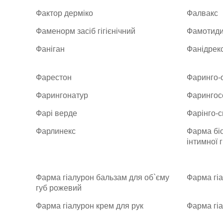
Фактор дерміко
Фалвакс
Фаменорм засіб гігієнічний
Фамотид
Фаніган
Фанідрек
Фарестон
Фаринго-о
Фарингонатур
Фарингос
Фарі верде
Фарінго-
Фарлинекс
Фарма біо
інтимної г
Фарма гіалурон бальзам для об`єму
Фарма гі
губ рожевий
Фарма гіалурон крем для рук
Фарма гіа