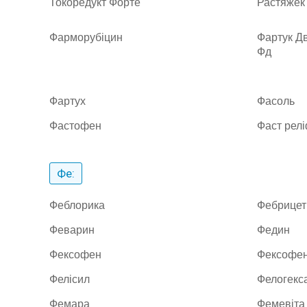
Токоредукт Форте
Растяжек
Фарморубіцин
Фартук Д
Фд
Фартух
Фасоль
Фастофен
Фаст рел
Фе:
Феблорика
Фебрицет
Феварин
Федин
Фексофен
Фексофе
Фелісил
Фелогекс
Фемара
Фемевіта