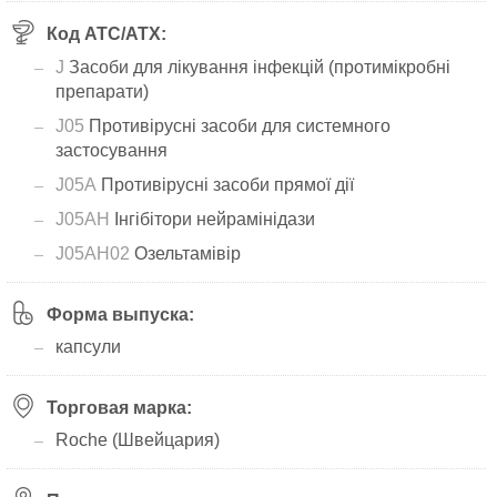
Код АТС/ATX:
J
Засоби для лікування інфекцій (протимікробні
препарати)
J05
Противірусні засоби для системного
застосування
J05A
Противірусні засоби прямої дії
J05AH
Інгібітори нейрамінідази
J05AH02
Озельтамівір
Форма выпуска:
капсули
Торговая марка:
Roche (Швейцария)