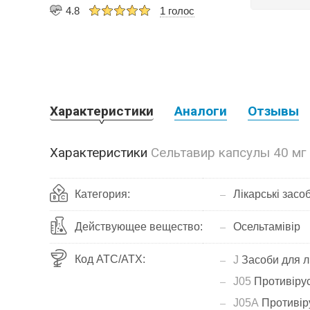
4.8
1 голос
Характеристики
Аналоги
Отзывы
Характеристики
Сельтавир капсулы 40 мг
Категория:
Лікарські засо
Действующее вещество:
Осельтамівір
Код АТС/ATX:
J
Засоби для л
J05
Противірус
J05A
Противіру