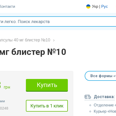
Контакти
Укр
|
Рус
апсулы 40 мг блистер №10
 мг блистер №10
Все формы «
8
Купить
грн
Доставка:
чии
Отделение 
Купить в 1 клик
30248
Курьер «Но