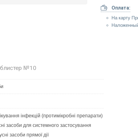
Оплата:
На карту Пр
Наложенный
 блистер №10
би
ікування інфекцій (протимікробні препарати)
ні засоби для системного застосування
сні засоби прямої дії