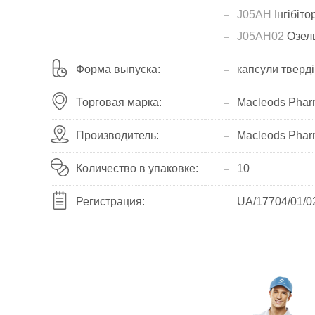
J05AH
Інгібіто
J05AH02
Озель
Форма выпуска:
капсули тверді
Торговая марка:
Macleods Pharm
Производитель:
Macleods Pharm
Количество в упаковке:
10
Регистрация:
UA/17704/01/0