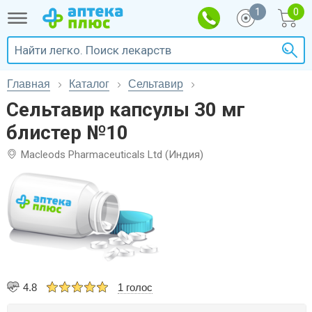
1
Главная
Каталог
Сельтавир
Сельтавир капсулы 30 мг
блистер №10
Macleods Pharmaceuticals Ltd (Индия)
4.8
1 голос