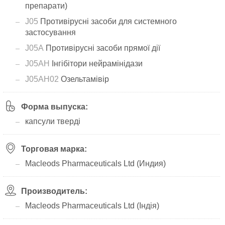
препарати)
J05
Противірусні засоби для системного
застосування
J05A
Противірусні засоби прямої дії
J05AH
Інгібітори нейрамінідази
J05AH02
Озельтамівір
Форма выпуска:
капсули тверді
Торговая марка:
Macleods Pharmaceuticals Ltd (Индия)
Производитель:
Macleods Pharmaceuticals Ltd (Індія)