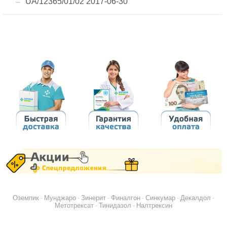
UA/12365/01/02 2017-06-30
Оземпик
Мунджаро
Зинерит
Финалгон
Синкумар
Декалдол
-
-
-
-
-
-
Метотрексат
Тинидазол
Налтрексин
-
-