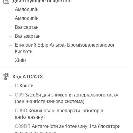
Действующее вещество:
Амлодипін
Амлодипін
Валсартан
Вальзартан
Етиловий Ефір Альфа- Бромізовалеріанової
Кислоти
Хінін
Код АТС/ATX:
C
Кошти
C09
Засоби для зниження артеріального тиску
(ренін-ангіотензинова система)
C09D
Комбіновані препарати інгібіторів
ангіотензину II
C09DB
Антагоністи ангіотензину II та блокатори
кальцієвих каналів