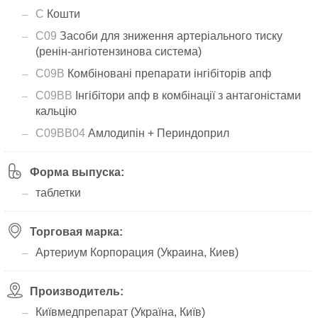
C
Кошти
C09
Засоби для зниження артеріального тиску
(ренін-ангіотензинова система)
C09B
Комбіновані препарати інгібіторів апф
C09BB
Інгібітори апф в комбінації з антагоністами
кальцію
C09BB04
Амлодипін + Периндоприл
Форма выпуска:
таблетки
Торговая марка:
Артериум Корпорация (Украина, Киев)
Производитель:
Київмедпрепарат (Україна, Київ)