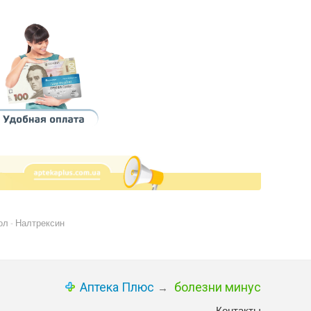
ол
Налтрексин
-
Аптека Плюс
болезни минус
→
Контакты