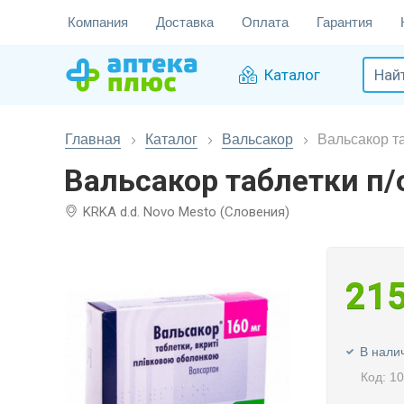
Компания
Доставка
Оплата
Гарантия
Каталог
Главная
Каталог
Вальсакор
Вальсакор та
Вальсакор таблетки п/
KRKA d.d. Novo Mesto (Словения)
21
В нали
Код: 1