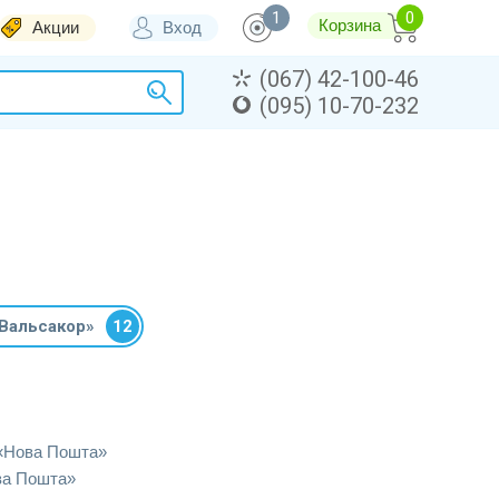
1
Корзина
Акции
Вход
(067) 42-100-46
(095) 10-70-232
Вальсакор»
12
«Нова Пошта»
ва Пошта»