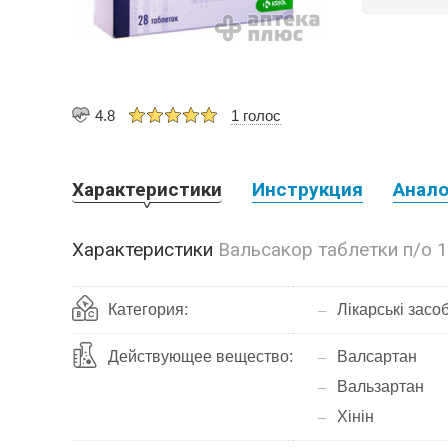
4.8
1 голос
Характеристики
Инструкция
Анало
Характеристики
Вальсакор таблетки п/о 
Категория:
Лікарські засо
Действующее вещество:
Валсартан
Вальзартан
Хінін