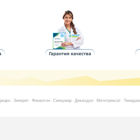
джаро
Зинерит
Финалгон
Синкумар
Декалдол
Метотрексат
Тинидаз
-
-
-
-
-
-