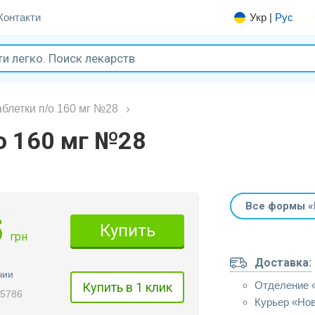
Контакти
Укр
|
Рус
блетки п/о 160 мг №28
о 160 мг №28
Все формы «
5
Купить
грн
Доставка:
чии
Отделение 
Купить в 1 клик
05786
Курьер «Но