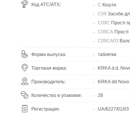
Код АТС/ATX:
C
Кошти
C09
Засоби для
C09C
Прості пр
C09CA
Прості 
C09CA03
Валс
Форма выпуска:
таблетки
Торговая марка:
KRKA d.d. Nov
Производитель:
KRKA dd Novo 
Количество в упаковке:
28
Регистрация:
UA/6227/01/03