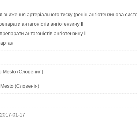
 зниження артеріального тиску (ренін-ангіотензинова сист
епарати антагоністів ангіотензину II
препарати антагоністів ангіотензину II
артан
o Mesto (Словения)
Mesto (Словенія)
 2017-01-17