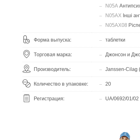
N05A
Антипсих
N05AX
Інші ан
N05AX08
Рісп
Форма выпуска:
таблетки
Торговая марка:
Джонсон и Джо
Производитель:
Janssen-Cilag (
Количество в упаковке:
20
Регистрация:
UA/0692/01/02