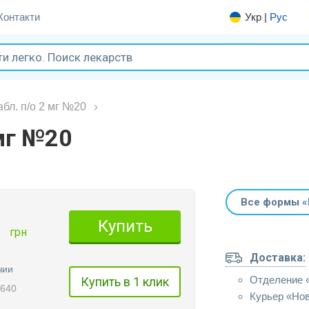
Контакти
Укр
|
Рус
бл. п/о 2 мг №20
 мг №20
Все формы «
1
Купить
грн
Доставка:
чии
Отделение 
Купить в 1 клик
0640
Курьер «Но