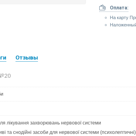
Оплата:
На карту Пр
Наложенный
ги
Отзывы
 №20
би
ля лікування захворювань нервової системи
ві та снодійні засоби для нервової системи (психолептичні)