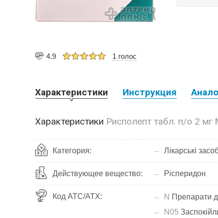
4.9
1 голос
Характеристики
Инструкция
Анало
Характеристики
Рисполепт табл. п/о 2 мг
Категория:
Лікарські засо
Действующее вещество:
Рісперидон
Код АТС/ATX:
N
Препарати д
N05
Заспокійли