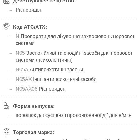
Действующее вещество:
Рісперидон
Код АТС/ATX:
N
Препарати для лікування захворювань нервової
системи
N05
Заспокійливі та снодійні засоби для нервової
системи (психолептичні)
N05A
Антипсихотичні засоби
N05AX
Інші антипсихотичні засоби
N05AX08
Рісперидон
Форма выпуска:
порошок д/п суспензії пролонгованої дії для в/м ін.
Торговая марка: