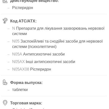
Действующее вещество:
Рісперидон
Код АТС/ATX:
N
Препарати для лікування захворювань нервової
системи
N05
Заспокійливі та снодійні засоби для нервової
системи (психолептичні)
N05A
Антипсихотичні засоби
N05AX
Інші антипсихотичні засоби
N05AX08
Рісперидон
Форма выпуска:
таблетки
Торговая марка: