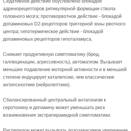
Седативное действие обусловлено блокадой
адренорецепторов ретикулярной формации ствола
головного мозга; противорвотное действие - блокадой
допаминовых D2-рецепторов триггерной зоны рвотного
центра; гипотермическое действие - блокадой
допаминовых рецепторов гипоталамуса.
Снижает продуктивную симптоматику (бред,
галлюцинации, агрессивность), автоматизм. Вызывает
меньшее подавление моторной активности и в меньшей
степени индуцирует каталепсию, чем классические
антипсихотики (нейролептики).
Сбалансированный центральный антагонизм к
серотонину и допамину может уменьшать риск
возникновения экстрапирамидной симптоматики.
Рисперидон может вызывать дозозависимое увеличение