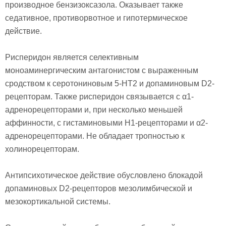
производное бензизоксазола. Оказывает также
седативное, противорвотное и гипотермическое
действие.
Рисперидон является селективным
моноаминергическим антагонистом с выраженным
сродством к серотониновым 5-НТ2 и допаминовым D2-
peцепторам. Также рисперидон связывается с α1-
адренорецепторами и, при несколько меньшей
аффинности, с гистаминовыми Н1-рецепторами и α2-
адренорецепторами. Не обладает тропностью к
холинорецепторам.
Антипсихотическое действие обусловлено блокадой
допаминовых D2-рецепторов мезолимбической и
мезокортикальной системы.