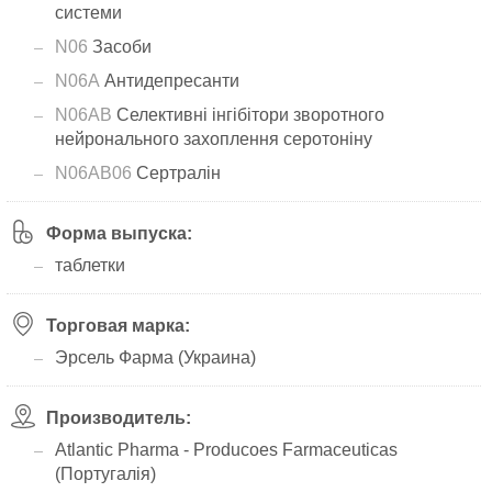
системи
N06
Засоби
N06A
Антидепресанти
N06AB
Селективні інгібітори зворотного
нейронального захоплення серотоніну
N06AB06
Сертралін
Форма выпуска:
таблетки
Торговая марка:
Эрсель Фарма (Украина)
Производитель:
Atlantic Pharma - Producoes Farmaceuticas
(Португалія)