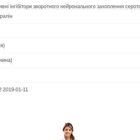
вні інгібітори зворотного нейронального захоплення серот
ралін
я)
чина)
2 2019-01-11