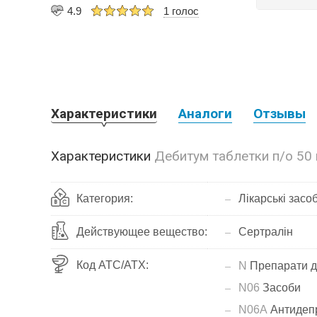
4.9
1 голос
Характеристики
Аналоги
Отзывы
Характеристики
Дебитум таблетки п/о 50
Категория:
Лікарські засо
Действующее вещество:
Сертралін
Код АТС/ATX:
N
Препарати д
N06
Засоби
N06A
Антидеп