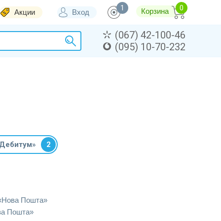
1
Корзина
Акции
Вход
(067) 42-100-46
(095) 10-70-232
«Дебитум»
2
«Нова Пошта»
ва Пошта»