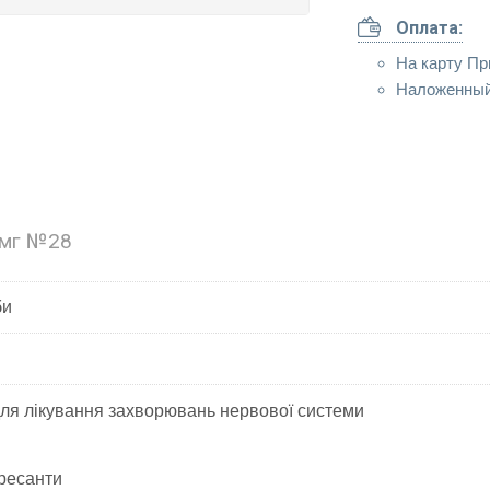
Оплата:
На карту Пр
Наложенный
 мг №28
би
ля лікування захворювань нервової системи
ресанти