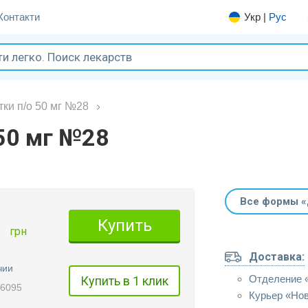
Контакти
Укр
|
Рус
тки п/о 50 мг №28
50 мг №28
Все формы 
1
Купить
грн
Доставка:
чии
Отделение 
Купить в 1 клик
96095
Курьер «Но