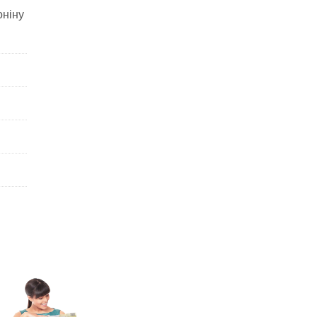
оніну