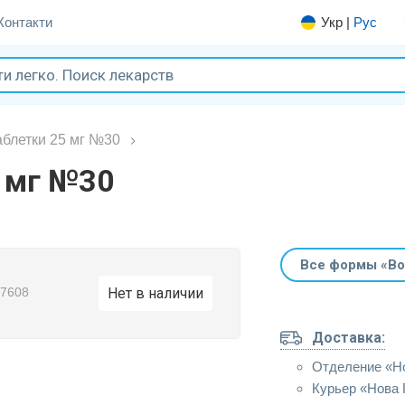
Контакти
Укр
|
Рус
аблетки 25 мг №30
5 мг №30
Все формы «Во
87608
Нет в наличии
Доставка:
Отделение «Н
Курьер «Нова