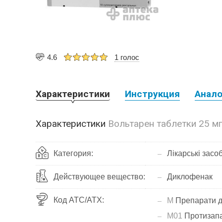
4.6
1 голос
Характеристики
Инструкция
Анало
Характеристики
Вольтарен таблетки 25 м
Категория:
Лікарські засо
Действующее вещество:
Диклофенак
Код АТС/ATX:
M
Препарати дл
M01
Протизапа