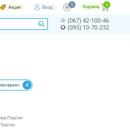
1
Корзина
Акции
Вход
(067) 42-100-46
(095) 10-70-232
льтарен»
8
ова Пошта»
 Пошта»