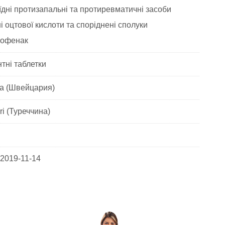
дні протизапальні та протиревматичні засоби
 оцтової кислоти та споріднені сполуки
офенак
тні таблетки
ma (Швейцария)
ri (Туреччина)
 2019-11-14