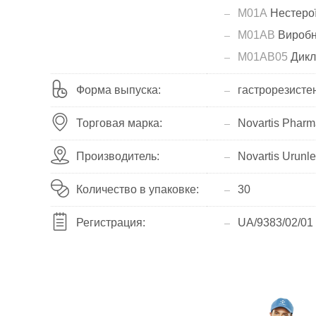
M01A
Нестерої
M01AB
Виробні
M01AB05
Дикл
Форма выпуска:
гастрорезистен
Торговая марка:
Novartis Phar
Производитель:
Novartis Urunle
Количество в упаковке:
30
Регистрация:
UA/9383/02/01