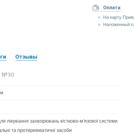
Оплата:
На карту Прив
Наложенный п
ги
Отзывы
г №30
би
я лікування захворювань кістково-м'язової системи
льні та протиревматичні засоби