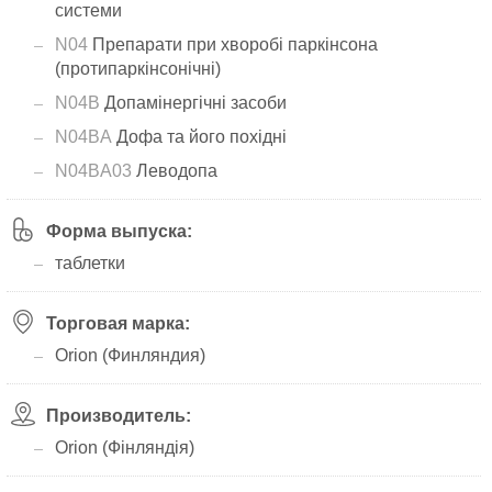
системи
N04
Препарати при хворобі паркінсона
(протипаркінсонічні)
N04B
Допамінергічні засоби
N04BA
Дофа та його похідні
N04BA03
Леводопа
Форма выпуска:
таблетки
Торговая марка:
Orion (Финляндия)
Производитель:
Orion (Фінляндія)