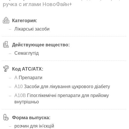
ручка с иглами НовоФайн+
Категория:
Лікарські засоби
Действующее вещество:
Семаглутід
Код АТС/ATX:
A
Препарати
A10
Засоби для лікування цукрового діабету
A10B
Гіпоглікемічні препарати для прийому
внутрішньо
Форма выпуска:
розчин для ін'єкцій