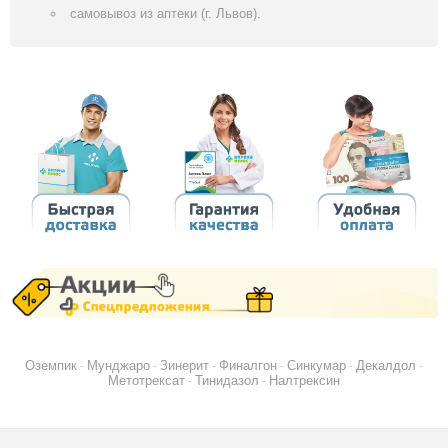
самовывоз из аптеки (г. Львов).
Оземпик
Мунджаро
Зинерит
Финалгон
Синкумар
Декалдол
-
-
-
-
-
-
Метотрексат
Тинидазол
Налтрексин
-
-