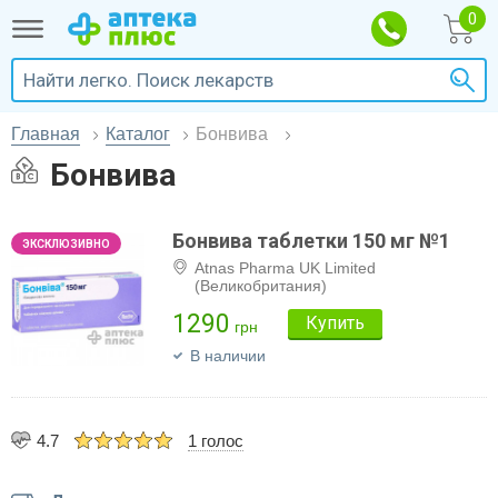
Главная
Каталог
Бонвива
Бонвива
Бонвива таблетки 150 мг №1
Atnas Pharma UK Lіmіted
(Великобритания)
1290
Купить
грн
В наличии
4.7
1 голос