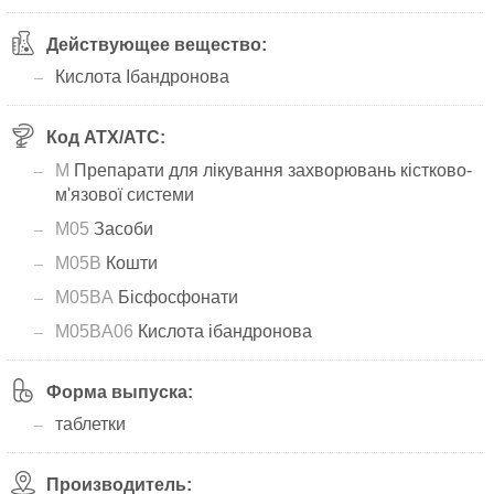
Действующее вещество:
Кислота Ібандронова
Код АТХ/ATC:
M
Препарати для лікування захворювань кістково-
м'язової системи
M05
Засоби
M05B
Кошти
M05BA
Бісфосфонати
M05BA06
Кислота ібандронова
Форма выпуска:
таблетки
Производитель: