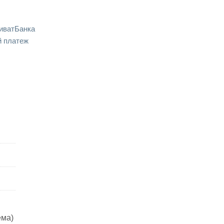
иватБанка
 платеж
ема)