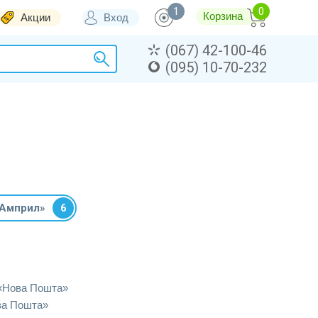
1
Корзина
Акции
Вход
(067) 42-100-46
(095) 10-70-232
«Амприл»
6
«Нова Пошта»
ва Пошта»