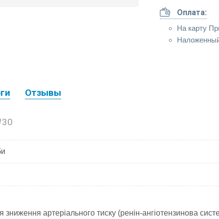
Оплата:
На карту Пр
Наложенный
ги
Отзывы
№30
би
 зниження артеріального тиску (ренін-ангіотензинова сист