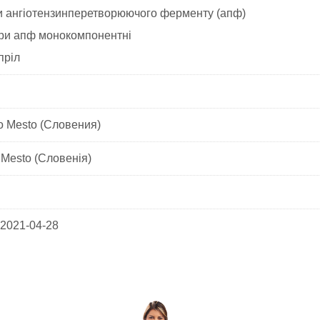
ри ангіотензинперетворюючого ферменту (апф)
ори апф монокомпонентні
пріл
o Mesto (Словения)
Mesto (Словенія)
 2021-04-28