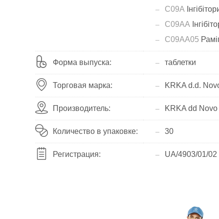
C09A
Інгібіто
C09AA
Інгібіт
C09AA05
Рамі
Форма выпуска:
таблетки
Торговая марка:
KRKA d.d. Nov
Производитель:
KRKA dd Novo 
Количество в упаковке:
30
Регистрация:
UA/4903/01/02