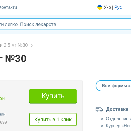
Контакти
Укр
|
Рус
и 2,5 мг №30
мг №30
Все формы 
Купить
рн
Доставка:
чии
Отделение 
Купить в 1 клик
5699
Курьер «Но