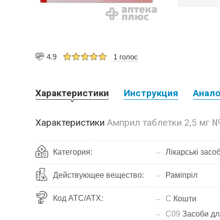
4.9
1 голос
Характеристики
Инструкция
Анало
Характеристики
Амприл таблетки 2,5 мг 
Категория:
Лікарські засо
Действующее вещество:
Раміпріл
Код АТС/ATX:
C
Кошти
C09
Засоби для