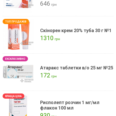
646
грн
Скінорен крем 20% туба 30 г №1
1310
грн
Атаракс таблетки в/о 25 мг №25
172
грн
Рисполепт розчин 1 мг/мл
флакон 100 мл
930