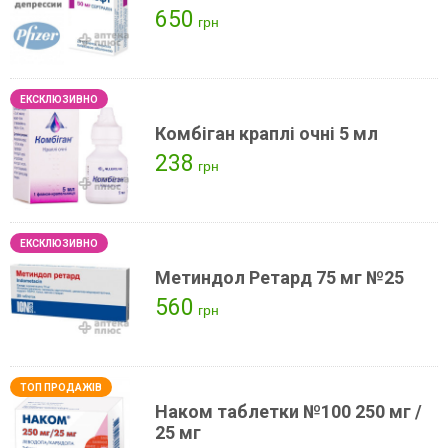
650
грн
Комбіган краплі очні 5 мл
238
грн
Метиндол Ретард 75 мг №25
560
грн
Наком таблетки №100 250 мг /
25 мг