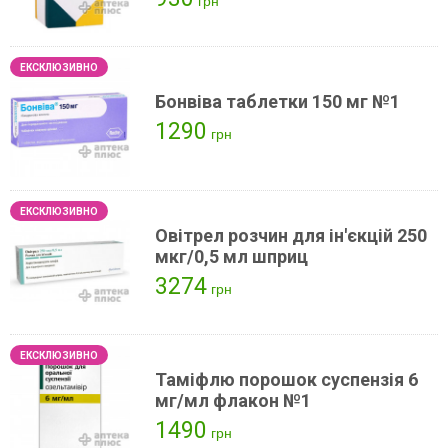
грн
Бонвіва таблетки 150 мг №1
1290
грн
Овітрел розчин для ін'єкцій 250
мкг/0,5 мл шприц
3274
грн
Таміфлю порошок суспензія 6
мг/мл флакон №1
1490
грн